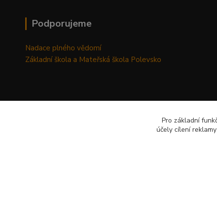
Podporujeme
Nadace plného vědomí
Základní škola a Mateřská škola Polevsko
Pro základní funk
účely cílení reklam
© 2026 Vytvořil AP-Šafránek CZ www.ap-safranek.cz