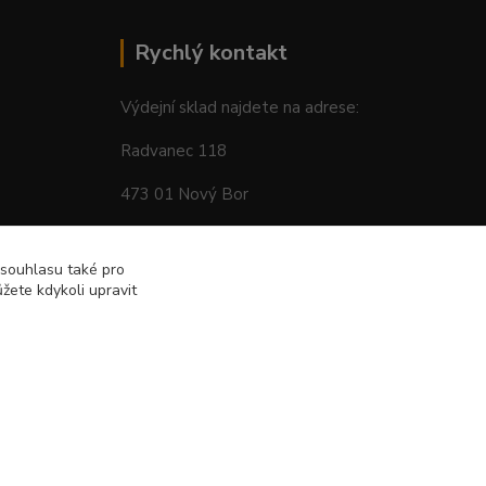
Rychlý kontakt
Výdejní sklad najdete na adrese:
Radvanec 118
473 01 Nový Bor
tel: +420 605 283 713
 souhlasu také pro
žete kdykoli upravit
Vytvořeno na
Eshop-rychle.cz