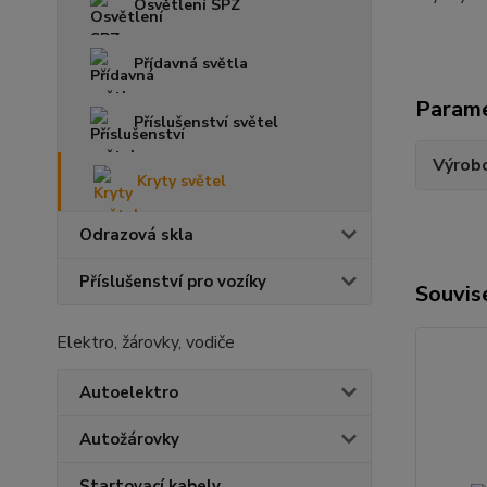
Osvětlení SPZ
Přídavná světla
Param
Příslušenství světel
Výrob
Kryty světel
Odrazová skla
Příslušenství pro vozíky
Souvise
Elektro, žárovky, vodiče
Autoelektro
Autožárovky
Startovací kabely