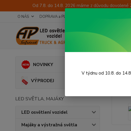
Od 7.8. do 14.8. 2026 máme z důvodu dovolené 
O NÁS
DOPRAVA a PLATBA
TECHNICKÉ PORADENSTV
Úvod
O
NOVINKY
kryt
V týdnu od 10.8. do 14.
VÝPRODEJ
LED SVĚTLA, MAJÁKY
LED osvětlení vozidel
Majáky a výstražná světla