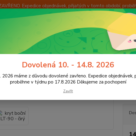
ZAVŘENO. Expedice objednávek, přijatých v tomto období, probě
Í
OKAMŽITÁ VÝMĚNA ZBOŽÍ
INFORMACE
KONTAKTY
+420
Hledat
8:00 -
světlení vozidel
Kryty světel
kryt boční LT-90 - čirý
Dovolená 10. - 14.8. 2026
 boční LT-90 - čirý
8. 2026 máme z důvodu dovolené zavřeno. Expedice objednávek, p
proběhne v týdnu po 17.8.2026 Děkujeme za pochopení
Zavřít
čirý kr
Dos
14