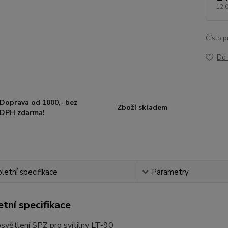
12,
Číslo p
Do 
Doprava od 1000,- bez
Zboží skladem
DPH zdarma!
etní specifikace
Parametry
tní specifikace
 osvětlení SPZ pro svítilny LT-90