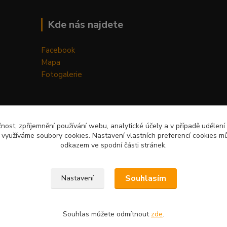
Kde nás najdete
Facebook
Mapa
Fotogalerie
čnost, zpříjemnění používání webu, analytické účely a v případě udělení
y využíváme soubory cookies. Nastavení vlastních preferencí cookies mů
odkazem ve spodní části stránek.
Upravit sběr cookies.
Souhlasím
Nastavení
Souhlas můžete odmítnout
zde
.