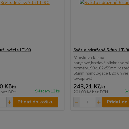
už. světla LT-90
Světlo sdružené 5-fun. LT-9
žárovková lampa
obrysové,brzdové,blinkr,spz,m
rozměry199x102x55mm rozteč
55mm homologace E20 univer
levá/pravá
0 Kč
243,21 Kč
/
ks
/
ks
Skladem 12 ks
Sk
č
bez DPH
201,00 Kč
bez DPH
Přidat do košíku
Přidat do