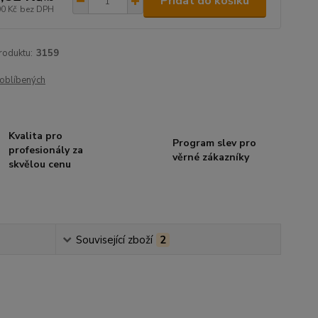
Přidat do košíku
00 Kč
bez DPH
roduktu:
3159
oblíbených
Kvalita pro
Program slev pro
profesionály za
věrné zákazníky
skvělou cenu
Související zboží
2