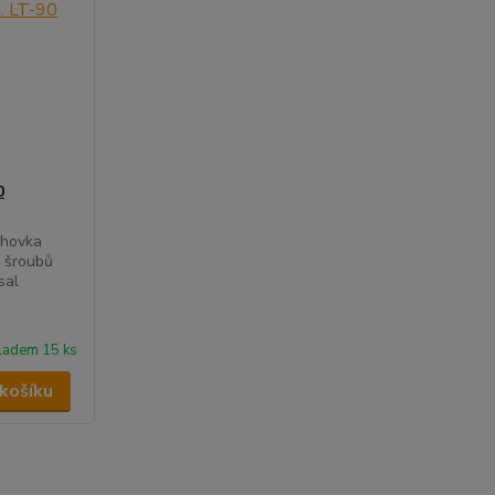
0
lhovka
 šroubů
sal
ladem 15 ks
 košíku