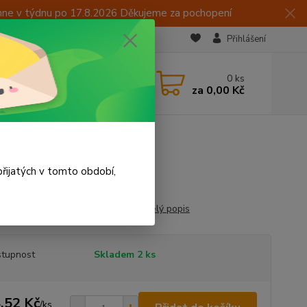
hne v týdnu po 17.8.2026 Děkujeme za pochopení
Přihlášení
CZK
 605 283 713
0
ks
za
0,00 Kč
 15:00
řijatých v tomto období,
yt osvětlení SPZ pro svítilny LT-90
celý popis
tupnost
Skladem 2 ks
,52 Kč
/
ks