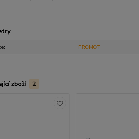
etry
ce
PROMOT
jící zboží
2