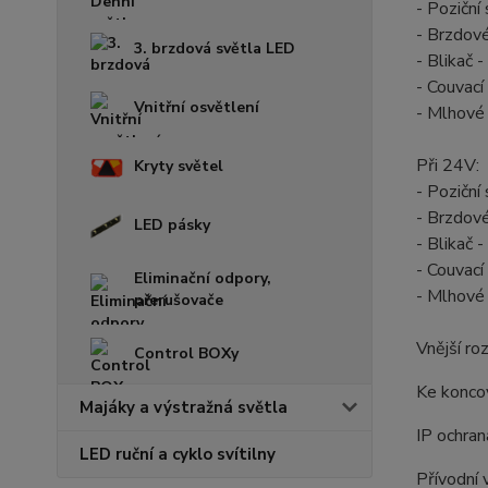
- Poziční
- Brzdov
3. brzdová světla LED
- Blikač 
- Couvac
Vnitřní osvětlení
- Mlhové
Při 24V:
Kryty světel
- Poziční
- Brzdov
LED pásky
- Blikač 
- Couvac
Eliminační odpory,
- Mlhové
přerušovače
Vnější r
Control BOXy
Ke koncov
Majáky a výstražná světla
IP ochran
LED ruční a cyklo svítilny
Přívodní