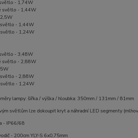
 světlo - 1,74W
é světlo - 1,44W
- 2,5W
í světlo - 1,44W
 světlo - 1,24W
 světlo - 3,48W
é světlo - 2,88W
- 5W
í světlo - 2,88W
 světlo - 1,24W
ozměry lampy: šířka / výška / hloubka: 350mm / 131mm / 81mm
ým světlům lze dokoupit kryt a náhradní LED segmenty (mlhovka,
a - IP66/68
 vodič - 200cm YLY-S 6x0,75mm