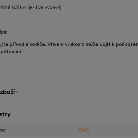
ětné světlo (je-li ve výbavě)
ní:
jte přívodní vodiče. Vlivem vlhkosti může dojít k poškození
epólování.
zboží
etry
ce
WAS