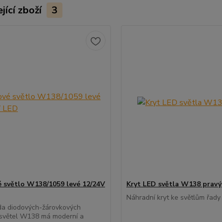
jící zboží
3
 světlo W138/1059 levé 12/24V
Kryt LED světla W138 pravý
Náhradní kryt ke světlům řad
da diodových-žárovkových
 světel W138 má moderní a