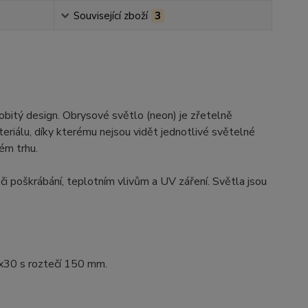
Související zboží
3
itý design. Obrysové světlo (neon) je zřetelně
teriálu, díky kterému nejsou vidět jednotlivé světelné
ém trhu.
ůči poškrábání, teplotním vlivům a UV záření. Světla jsou
8x30 s roztečí 150 mm.