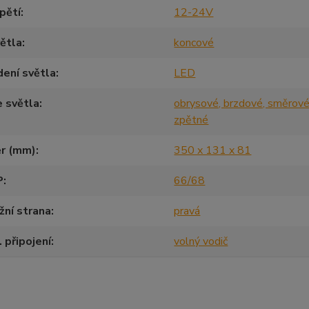
pětí
12-24V
ětla
koncové
ení světla
LED
 světla
obrysové, brzdové, směrové
zpětné
r (mm)
350 x 131 x 81
P
66/68
ní strana
pravá
. připojení
volný vodič