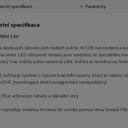
etní specifikace
Parametry
tní specifikace
REM 24V
a diodových-žárovkových zadních světel W138 má moderní a osob
 na silnici. LED obrysové moduly jsou vyrobeny ze speciálního ma
 celý tvar světla a jeho neonová záře. Světlo je novinkou na česk
al světla je vyroben z vysoce kvalitního plastu, který je odolný v
a EMC (homologace elektromagnetické kompatibility).
 je určena pro tahače a nákladní vozy.
e vyznačuje snadnou instalací do vozidla pomocí dvou šroubů M