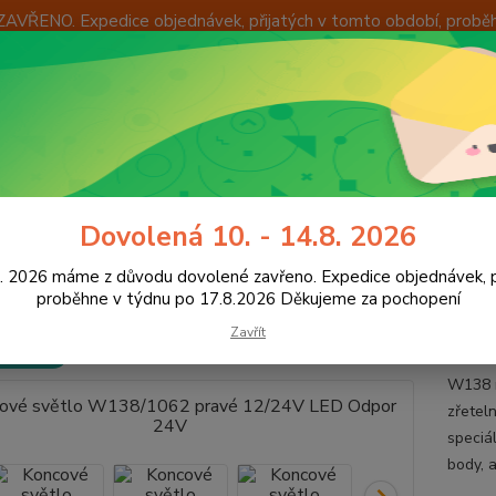
ZAVŘENO. Expedice objednávek, přijatých v tomto období, probě
Í
OKAMŽITÁ VÝMĚNA ZBOŽÍ
INFORMACE
KONTAKTY
+420
Hledat
8:00 -
ED osvětlení vozidel
Koncová světla LED
Světla LED bez trojúhleníku
Dovolená 10. - 14.8. 2026
D Odpor 24V
8. 2026 máme z důvodu dovolené zavřeno. Expedice objednávek, p
ové světlo W138/1062 pravé 1
proběhne v týdnu po 17.8.2026 Děkujeme za pochopení
Zavřít
 ZDARMA
S ODPO
W138 m
zřetel
speciá
body, a