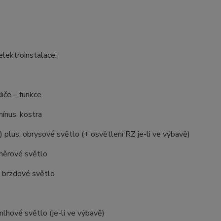
elektroinstalace:
iče – funkce
 mínus, kostra
+) plus, obrysové světlo (+ osvětlení RZ je-li ve výbavě)
směrové světlo
– brzdové světlo
lhové světlo (je-li ve výbavě)