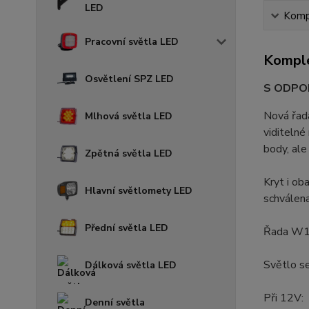
LED
Kompl
Pracovní světla LED
Komple
Osvětlení SPZ LED
S ODPO
Nová řad
Mlhová světla LED
viditelné
body, ale
Zpětná světla LED
Kryt i ob
Hlavní světlomety LED
schválen
Přední světla LED
Řada W138
Světlo s
Dálková světla LED
Při 12V:
Denní světla