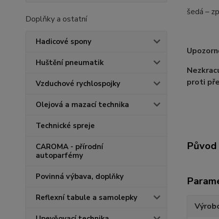
šedá – zp
Doplňky a ostatní
Hadicové spony
Upozorně
Huštění pneumatik
Nezkracu
proti př
Vzduchové rychlospojky
Olejová a mazací technika
Technické spreje
Původ 
CAROMA - přírodní
autoparfémy
Povinná výbava, doplňky
Param
Reflexní tabule a samolepky
Výrob
Upevňovací technika