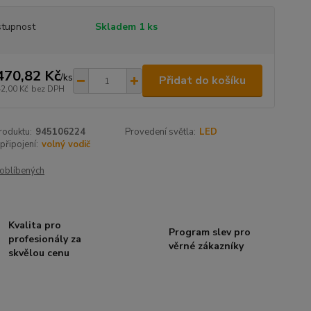
tupnost
Skladem 1 ks
470,82 Kč
/
ks
Přidat do košíku
42,00 Kč
bez DPH
roduktu:
945106224
Provedení světla:
LED
připojení:
volný vodič
oblíbených
Kvalita pro
Program slev pro
profesionály za
věrné zákazníky
skvělou cenu