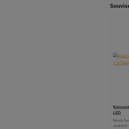
Souvise
Koncové
LED
Nová řa
zadních