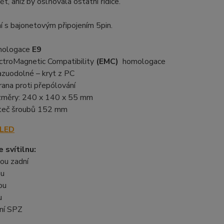
ět, aniž by oslňovala ostatní řidiče.
 s bajonetovým připojením 5pin.
mologace
E9
ctroMagnetic Compatibility
(EMC)
homologace
azuodolné – kryt z PC
rana proti přepólování
měry: 240 x 140 x 55 mm
teč šroubů 152 mm
 LED
 svítilnu:
ou zadní
ou
ou
u
ení SPZ