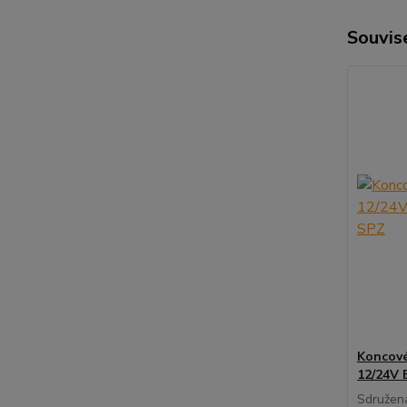
Souvise
Koncové
12/24V 
Sdružená