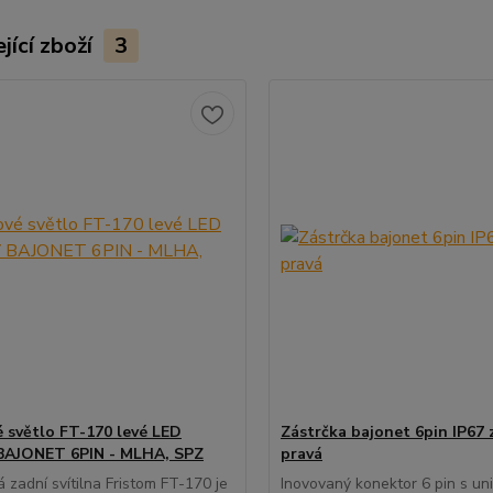
jící zboží
3
 světlo FT-170 levé LED
Zástrčka bajonet 6pin IP67 
BAJONET 6PIN - MLHA, SPZ
pravá
 zadní svítilna Fristom FT-170 je
Inovovaný konektor 6 pin s un