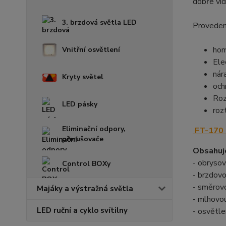
dobře vid
3. brzdová světla LED
Provedení
ho
Vnitřní osvětlení
Ele
nár
Kryty světel
och
Roz
LED pásky
roz
Eliminační odpory,
FT-170
přerušovače
Obsahuje
- obrysov
Control BOXy
- brzdov
- směrov
Majáky a výstražná světla
- mlhovo
LED ruční a cyklo svítilny
- osvětl