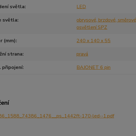
ení světla
LED
 světla
obrysové, brzdové, směrové
osvětlení SPZ
r (mm)
240 x 140 x 55
ní strana
pravá
. připojení
BAJONET 6 pin
žení
6_1588_74386_1476__ps_1442ft-170-led--1.pdf