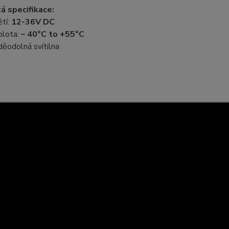
á specifikace:
ětí:
12-36V DC
eplota:
– 40°C to +55°C
děodolná svítilna