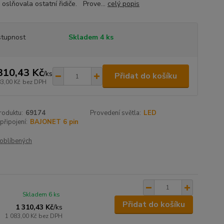
 oslňovala ostatní řidiče. Prove...
celý popis
tupnost
Skladem 4 ks
310,43 Kč
/
ks
Přidat do košíku
83,00 Kč
bez DPH
roduktu:
69174
Provedení světla:
LED
připojení:
BAJONET 6 pin
oblíbených
Skladem 6 ks
Přidat do košíku
1 310,43 Kč
/
ks
1 083,00 Kč
bez DPH