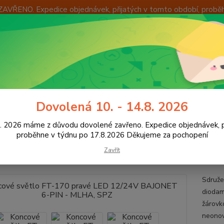
ZAVŘENO. Expedice objednávek, přijatých v tomto období, probě
Í
OKAMŽITÁ VÝMĚNA ZBOŽÍ
INFORMACE
KONTAKTY
+420
Hledat
8:00 -
ED osvětlení vozidel
Koncová světla LED
Světla LED s trojúhelníkem
Dovolená 10. - 14.8. 2026
JONET 6-PIN - MLHA, SPZ
8. 2026 máme z důvodu dovolené zavřeno. Expedice objednávek, p
ové světlo FT-170 pravé LED 1
proběhne v týdnu po 17.8.2026 Děkujeme za pochopení
A, SPZ
Zavřít
Sdruže
diodam
žárovk
neonov