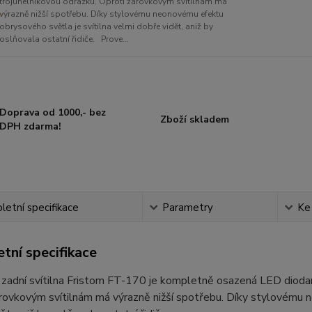
trojúhelníkovou odrazku. Oproti žárovkovým svítilnám má
výrazně nižší spotřebu. Díky stylovému neonovému efektu
obrysového světla je svítilna velmi dobře vidět, aniž by
oslňovala ostatní řidiče. Prove...
Doprava od 1000,- bez
Zboží skladem
DPH zdarma!
etní specifikace
Parametry
Ke
tní specifikace
zadní svítilna Fristom FT-170 je kompletně osazená LED diodam
rovkovým svítilnám má výrazně nižší spotřebu. Díky stylovému n