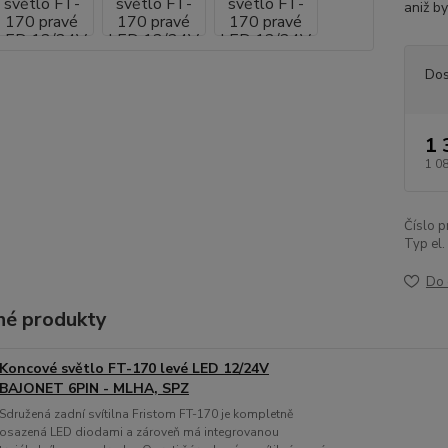
aniž by
Dos
1 
1 0
Číslo p
Typ el. 
Do 
é produkty
Koncové světlo FT-170 levé LED 12/24V
BAJONET 6PIN - MLHA, SPZ
Sdružená zadní svítilna Fristom FT-170 je kompletně
osazená LED diodami a zároveň má integrovanou