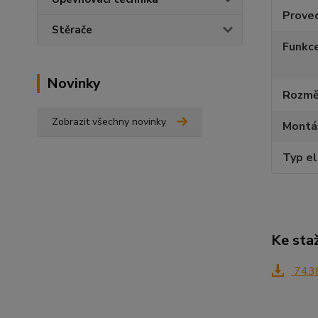
Proved
Stěrače
Funkce
Novinky
Rozmě
Zobrazit všechny novinky
Montáž
Typ el
Ke sta
7438