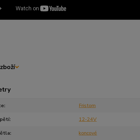
zboží
etry
ce
Fristom
pětí
12-24V
ětla
koncové