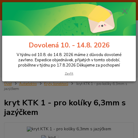
Od 7.8. do 14.8. 2026 máme z důvodu dovolené ZAVŘENO. Expedice
objednávek, přijatých v tomto období, proběhne v týdnu po 17.8.2026
Děkujeme za pochopení
0
ks
+420 605 283 713
CZK
za
0,00 Kč
8:00 - 15:00
Dovolená 10. - 14.8. 2026
Menu
V týdnu od 10.8. do 14.8. 2026 máme z důvodu dovolené
zavřeno. Expedice objednávek, přijatých v tomto období,
proběhne v týdnu po 17.8.2026 Děkujeme za pochopení
Hledat
Zavřít
Úvod
Autoelektro
Kryty konektorů
kryt KTK 1 - pro kolíky 6,3mm s
jazýčkem
kryt KTK 1 - pro kolíky 6,3mm s
jazýčkem