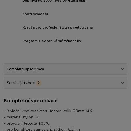
Doprava od 1000,- bez DPH zdarma!
Zboží skladem
Kvalita pro profesionály za skvělou cenu
Program slev pro věrné zákazníky
Kompletní specifikace
Související zboží
2
Kompletní specifikace
- izolační kryt konektoru faston kolík 6,3mm bílý
- materiál nylon 66
- provozní teplota 105°C
- pro konektory samec s jazýčkem 6,3mm