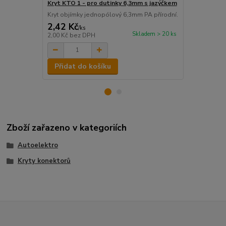
Kryt KTO 1 - pro dutinky 6,3mm s jazýčkem
MKJ 2,5-68 
Kryt objímky jednopólový 6,3mm PA přírodní.
2,42 Kč
1,51 Kč
/
ks
/
k
Skladem > 20 ks
2,00 Kč
bez DPH
1,25 Kč
bez 
Přidat do košíku
Přidat d
Zboží zařazeno v kategoriích
Autoelektro
Kryty konektorů