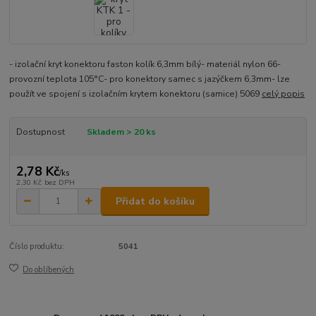
- izolační kryt konektoru faston kolík 6,3mm bílý- materiál nylon 66-
provozní teplota 105°C- pro konektory samec s jazýčkem 6,3mm- lze
použít ve spojení s izolačním krytem konektoru (samice) 5069
celý popis
Dostupnost
Skladem > 20 ks
2,78 Kč
/
ks
2,30 Kč
bez DPH
Přidat do košíku
Číslo produktu:
5041
Do oblíbených