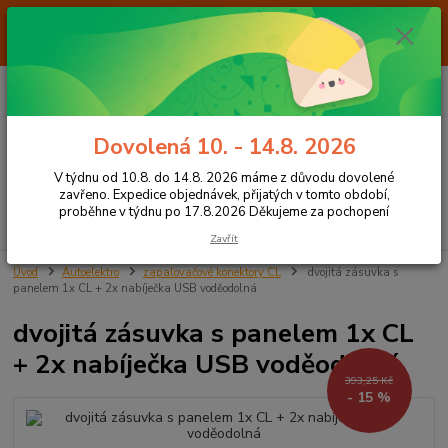
Od 7.8. do 14.8. 2026 máme z důvodu dovolené ZAVŘENO. Expedice
objednávek, přijatých v tomto období, proběhne v týdnu po 17.8.2026
Děkujeme za pochopení
0
ks
+420 605 283 713
CZK
za
0,00 Kč
8:00 - 15:00
Dovolená 10. - 14.8. 2026
Menu
V týdnu od 10.8. do 14.8. 2026 máme z důvodu dovolené
zavřeno. Expedice objednávek, přijatých v tomto období,
proběhne v týdnu po 17.8.2026 Děkujeme za pochopení
Hledat
Zavřít
Úvod
Autoelektro
zapalovačové konektory CL
dvojitá zásuvka s
panelem 1x CL + 2x nabíječka USB voděodolná
dvojitá zásuvka s panelem 1x CL
+ 2x nabíječka USB voděodolná
393,25 Kč
- 15 %