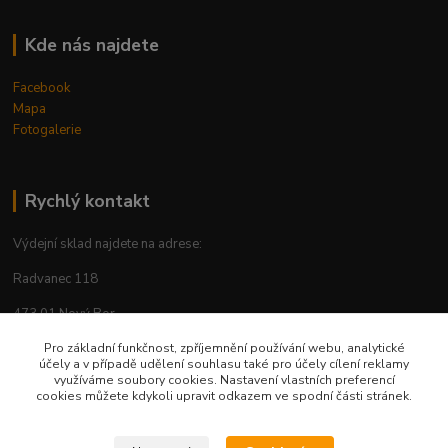
Kde nás najdete
Facebook
Mapa
Fotogalerie
Rychlý kontakt
Výdejní sklad najdete na adrese:
Radvanec 118
473 01 Nový Bor
tel: +420 605 283 713
Pro základní funkčnost, zpříjemnění používání webu, analytické
účely a v případě udělení souhlasu také pro účely cílení reklamy
využíváme soubory cookies. Nastavení vlastních preferencí
cookies můžete kdykoli upravit odkazem ve spodní části stránek.