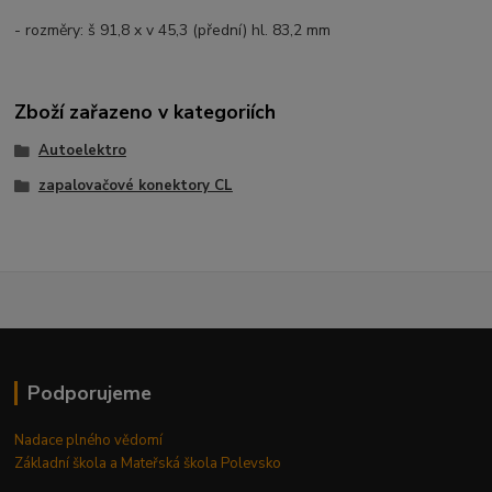
-
rozm
ěry: š 91,8 x v 45,3 (předn
í) hl. 83,2 mm
Zboží zařazeno v kategoriích
Autoelektro
zapalovačové konektory CL
Podporujeme
Nadace plného vědomí
Základní škola a Mateřská škola Polevsko