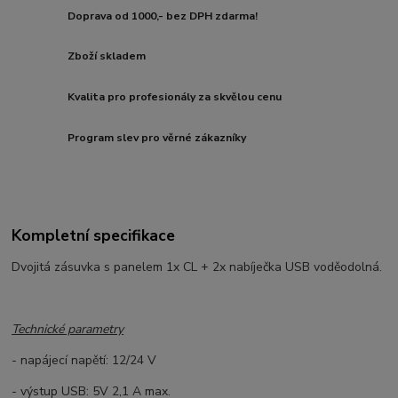
Doprava od 1000,- bez DPH zdarma!
Zboží skladem
Kvalita pro profesionály za skvělou cenu
Program slev pro věrné zákazníky
Kompletní specifikace
D
vojitá zásuvka s panelem 1x CL + 2x nabíje
čka USB voděodoln
á
.
Technické parametry
- napájecí napětí:
12/24
V
-
výstup USB
:
5V 2,1
A
max.