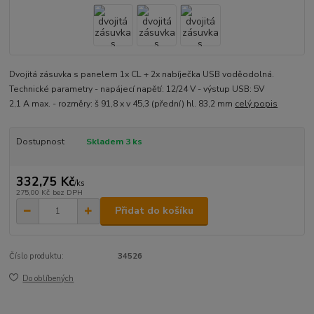
Dvojitá zásuvka s panelem 1x CL + 2x nabíječka USB voděodolná.
Technické parametry - napájecí napětí: 12/24 V - výstup USB: 5V
2,1 A max. - rozměry: š 91,8 x v 45,3 (přední) hl. 83,2 mm
celý popis
Dostupnost
Skladem 3 ks
332,75 Kč
/
ks
275,00 Kč
bez DPH
Přidat do košíku
Číslo produktu:
34526
Do oblíbených