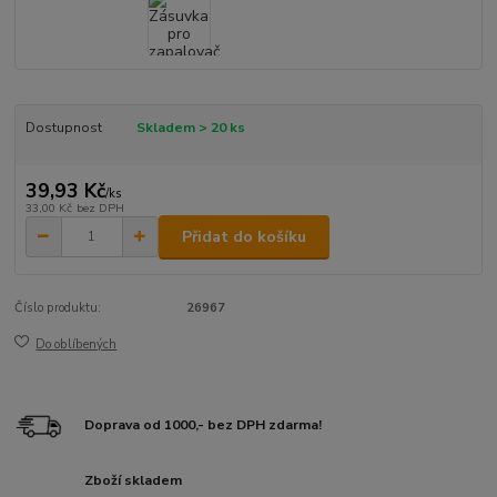
Dostupnost
Skladem > 20 ks
39,93 Kč
/
ks
33,00 Kč
bez DPH
Přidat do košíku
Číslo produktu:
26967
Do oblíbených
Doprava od 1000,- bez DPH zdarma!
Zboží skladem