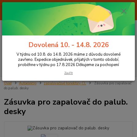
Od 7.8. do 14.8. 2026 máme z důvodu dovolené ZAVŘENO. Expedice
objednávek, přijatých v tomto období, proběhne v týdnu po 17.8.2026
Děkujeme za pochopení
0
ks
+420 605 283 713
CZK
za
0,00 Kč
8:00 - 15:00
Dovolená 10. - 14.8. 2026
Menu
V týdnu od 10.8. do 14.8. 2026 máme z důvodu dovolené
zavřeno. Expedice objednávek, přijatých v tomto období,
proběhne v týdnu po 17.8.2026 Děkujeme za pochopení
Hledat
Zavřít
Úvod
Autoelektro
zapalovačové konektory CL
Zásuvka pro zapalovač
do palub. desky
Zásuvka pro zapalovač do palub.
desky