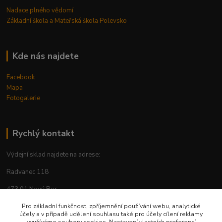
Nadace plného vědomí
Základní škola a Mateřská škola Polevsko
Kde nás najdete
Facebook
Mapa
Fotogalerie
Rychlý kontakt
Výdejní sklad najdete na adrese:
Radvanec 118
473 01 Nový Bor
tel: +420 605 283 713
Pro základní funkčnost, zpříjemnění používání webu, analytické
účely a v případě udělení souhlasu také pro účely cílení reklamy