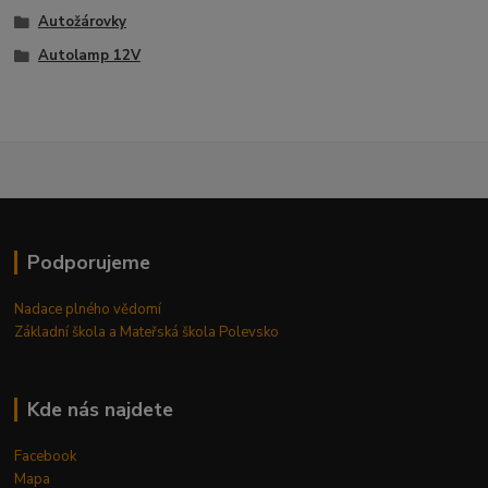
Autožárovky
Autolamp 12V
Podporujeme
Nadace plného vědomí
Základní škola a Mateřská škola Polevsko
Kde nás najdete
Facebook
Mapa