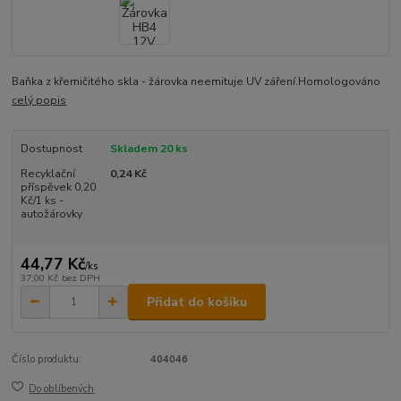
Baňka z křemičitého skla - žárovka neemituje UV záření.Homologováno
celý popis
Dostupnost
Skladem 20 ks
Recyklační
0,24 Kč
příspěvek 0,20
Kč/1 ks -
autožárovky
44,77 Kč
/
ks
37,00 Kč
bez DPH
Přidat do košíku
Číslo produktu:
404046
Do oblíbených