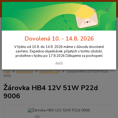
Od 7.8. do 14.8. 2026 máme z důvodu dovolené ZAVŘENO. Expedice
objednávek, přijatých v tomto období, proběhne v týdnu po 17.8.2026
Děkujeme za pochopení
0
ks
+420 605 283 713
CZK
za
0,00 Kč
8:00 - 15:00
Dovolená 10. - 14.8. 2026
Menu
V týdnu od 10.8. do 14.8. 2026 máme z důvodu dovolené
zavřeno. Expedice objednávek, přijatých v tomto období,
proběhne v týdnu po 17.8.2026 Děkujeme za pochopení
Hledat
Zavřít
Úvod
Autožárovky
Autolamp 12V
Žárovka HB4 12V 51W P22d
9006
Žárovka HB4 12V 51W P22d
9006