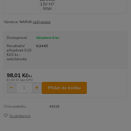
Výrobce: NARVA
celý popis
Dostupnost
Skladem 6 ks
Recyklační
0,24 Kč
příspěvek 0,20
Kč/1 ks -
autožárovky
98,01 Kč
/
ks
81,00 Kč
bez DPH
Přidat do košíku
Číslo produktu:
48328
Do oblíbených