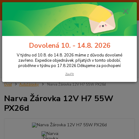
Od 7.8. do 14.8. 2026 máme z důvodu dovolené ZAVŘENO. Expedice
objednávek, přijatých v tomto období, proběhne v týdnu po 17.8.2026
Děkujeme za pochopení
0
ks
+420 605 283 713
CZK
za
0,00 Kč
8:00 - 15:00
Dovolená 10. - 14.8. 2026
Menu
V týdnu od 10.8. do 14.8. 2026 máme z důvodu dovolené
zavřeno. Expedice objednávek, přijatých v tomto období,
proběhne v týdnu po 17.8.2026 Děkujeme za pochopení
Hledat
Zavřít
Úvod
Autožárovky
Narva Žárovka 12V H7 55W PX26d
Narva Žárovka 12V H7 55W
PX26d