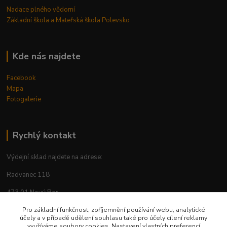
Nadace plného vědomí
Základní škola a Mateřská škola Polevsko
Kde nás najdete
Facebook
Mapa
Fotogalerie
Rychlý kontakt
Výdejní sklad najdete na adrese:
Radvanec 118
473 01 Nový Bor
tel: +420 605 283 713
Pro základní funkčnost, zpříjemnění používání webu, analytické
účely a v případě udělení souhlasu také pro účely cílení reklamy
využíváme soubory cookies. Nastavení vlastních preferencí