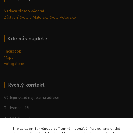
Nadace plného vědomí
Základní škola a Mateřská škola Polevsko
Kde nás najdete
Facebook
Mapa
Fotogalerie
Rychlý kontakt
Výdejní sklad najdete na adrese:
Radvanec 118
473 01 Nový Bor
tel: +420 605 283 713
Pro základní funkčnost, zpříjemnění používání webu, analytické