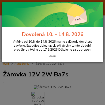
Od 7.8. do 14.8. 2026 máme z důvodu dovolené ZAVŘENO. Expedice
objednávek, přijatých v tomto období, proběhne v týdnu po 17.8.2026
Děkujeme za pochopení
0
ks
+420 605 283 713
CZK
za
0,00 Kč
8:00 - 15:00
Dovolená 10. - 14.8. 2026
Menu
V týdnu od 10.8. do 14.8. 2026 máme z důvodu dovolené
zavřeno. Expedice objednávek, přijatých v tomto období,
proběhne v týdnu po 17.8.2026 Děkujeme za pochopení
Hledat
Zavřít
Úvod
Autožárovky
Žárovka 12V 2W Ba7s
Žárovka 12V 2W Ba7s