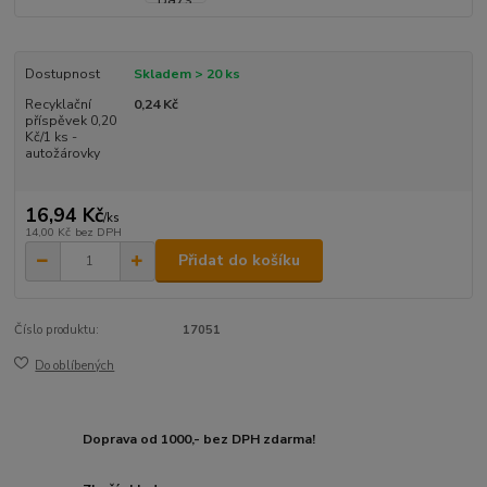
Dostupnost
Skladem > 20 ks
Recyklační
0,24 Kč
příspěvek 0,20
Kč/1 ks -
autožárovky
16,94 Kč
/
ks
14,00 Kč
bez DPH
Přidat do košíku
Číslo produktu:
17051
Do oblíbených
Doprava od 1000,- bez DPH zdarma!