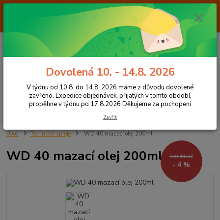
Od 7.8. do 14.8. 2026 máme z důvodu dovolené ZAVŘENO. Expedice
objednávek, přijatých v tomto období, proběhne v týdnu po 17.8.2026
Děkujeme za pochopení
0
ks
+420 605 283 713
CZK
za
0,00 Kč
8:00 - 15:00
Dovolená 10. - 14.8. 2026
Menu
V týdnu od 10.8. do 14.8. 2026 máme z důvodu dovolené
zavřeno. Expedice objednávek, přijatých v tomto období,
proběhne v týdnu po 17.8.2026 Děkujeme za pochopení
Hledat
Zavřít
Úvod
Technické spreje
WD 40 mazací olej 200ml
WD 40 mazací olej 200ml
110,11 Kč
- 4 %