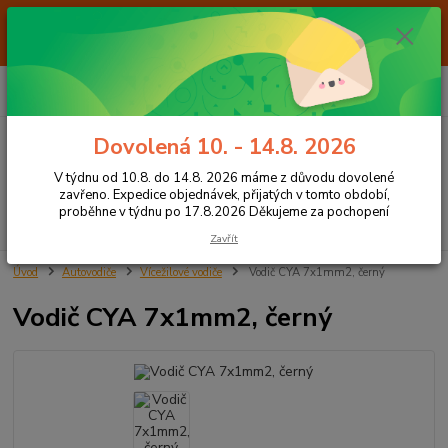
Od 7.8. do 14.8. 2026 máme z důvodu dovolené ZAVŘENO. Expedice
objednávek, přijatých v tomto období, proběhne v týdnu po 17.8.2026
Děkujeme za pochopení
0
ks
+420 605 283 713
CZK
za
0,00 Kč
8:00 - 15:00
Dovolená 10. - 14.8. 2026
Menu
V týdnu od 10.8. do 14.8. 2026 máme z důvodu dovolené
zavřeno. Expedice objednávek, přijatých v tomto období,
proběhne v týdnu po 17.8.2026 Děkujeme za pochopení
Hledat
Zavřít
Úvod
Autovodiče
Vícežilové vodiče
Vodič CYA 7x1mm2, černý
Vodič CYA 7x1mm2, černý