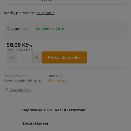
prodej po metrech
celý popis
Dostupnost
Skladem > 20 m
58,08 Kč
/
m
48,00 Kč
bez DPH
Přidat do košíku
Číslo produktu:
66070-1
Prodej po baleních/metrech:
Po metrech
Do oblíbených
Doprava od 1000,- bez DPH zdarma!
Zboží skladem