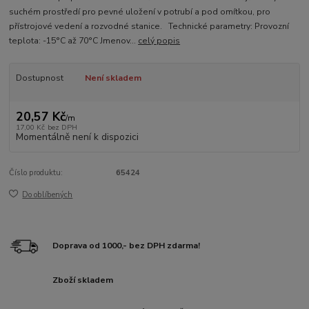
suchém prostředí pro pevné uložení v potrubí a pod omítkou, pro
přístrojové vedení a rozvodné stanice. Technické parametry: Provozní
teplota: -15°C až 70°C Jmenov...
celý popis
Dostupnost
Není skladem
20,57 Kč
/
m
17,00 Kč
bez DPH
Momentálně není k dispozici
Číslo produktu:
65424
Do oblíbených
Doprava od 1000,- bez DPH zdarma!
Zboží skladem