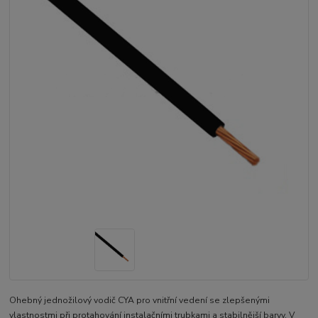
Ohebný jednožilový vodič CYA pro vnitřní vedení se zlepšenými
vlastnostmi při protahování instalačními trubkami a stabilnější barvy. V