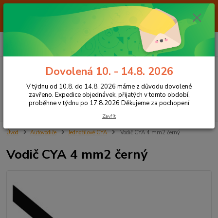
Od 7.8. do 14.8. 2026 máme z důvodu dovolené ZAVŘENO. Expedice
objednávek, přijatých v tomto období, proběhne v týdnu po 17.8.2026
Děkujeme za pochopení
0
ks
+420 605 283 713
CZK
za
0,00 Kč
8:00 - 15:00
Dovolená 10. - 14.8. 2026
Menu
V týdnu od 10.8. do 14.8. 2026 máme z důvodu dovolené
zavřeno. Expedice objednávek, přijatých v tomto období,
proběhne v týdnu po 17.8.2026 Děkujeme za pochopení
Hledat
Zavřít
Úvod
Autovodiče
Jednožilové CYA
Vodič CYA 4 mm2 černý
Vodič CYA 4 mm2 černý