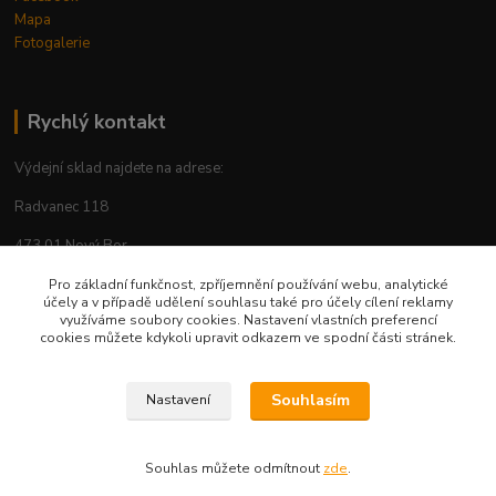
Mapa
Fotogalerie
Rychlý kontakt
Výdejní sklad najdete na adrese:
Radvanec 118
473 01 Nový Bor
tel: +420 605 283 713
Pro základní funkčnost, zpříjemnění používání webu, analytické
účely a v případě udělení souhlasu také pro účely cílení reklamy
využíváme soubory cookies. Nastavení vlastních preferencí
cookies můžete kdykoli upravit odkazem ve spodní části stránek.
Upravit sběr cookies.
Souhlasím
Nastavení
© 2026 Vytvořil AP-Šafránek CZ www.ap-safranek.cz
Souhlas můžete odmítnout
zde
.
Vytvořeno na
Eshop-rychle.cz