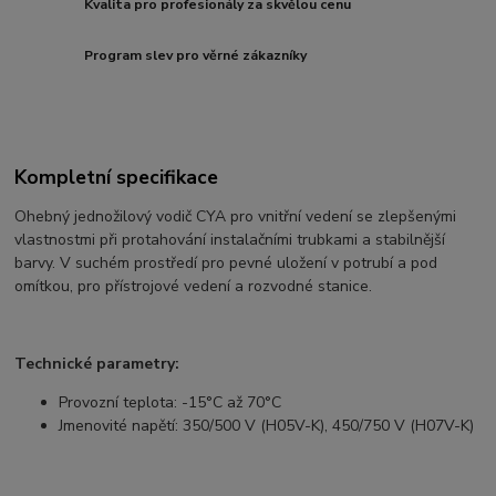
Kvalita pro profesionály za skvělou cenu
Program slev pro věrné zákazníky
Kompletní specifikace
Ohebný jednožilový vodič CYA pro vnitřní vedení se zlepšenými
vlastnostmi při protahování instalačními trubkami a stabilnější
barvy. V suchém prostředí pro pevné uložení v potrubí a pod
omítkou, pro přístrojové vedení a rozvodné stanice.
Technické parametry:
Provozní teplota: -15°C až 70°C
Jmenovité napětí: 350/500 V (H05V-K), 450/750 V (H07V-K)