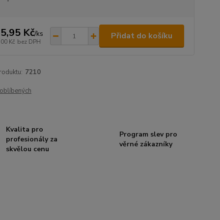
5,95 Kč
/
ks
Přidat do košíku
,00 Kč
bez DPH
roduktu:
7210
oblíbených
Kvalita pro
Program slev pro
profesionály za
věrné zákazníky
skvělou cenu