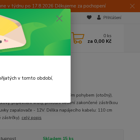
hne v týdnu po 17.8.2026 Děkujeme za pochopení
Přihlášení
CZK
 605 283 713
0
ks
za
0,00 Kč
 15:00
řijatých v tomto období,
ový ventilátor s automatickým vratným pohybem (otočný),
tkový, připevnění vruty, přívodní vedení zakončené zástrčkou
uvky zapalovače - 12V. Délka napájecího kabelu: 110 cm
 zástrčky).
celý popis
tupnost
Skladem 15 ks