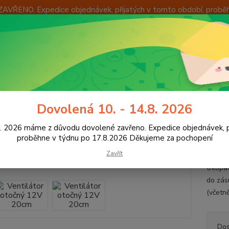
ZAVŘENO. Expedice objednávek, přijatých v tomto období, probě
Í
OKAMŽITÁ VÝMĚNA ZBOŽÍ
INFORMACE
KONTAKTY
+420
Hledat
8:00 -
ovinná výbava, doplňky
Ventilátor otočný 12V 20cm
Dovolená 10. - 14.8. 2026
ilátor otočný 12V 20cm
8. 2026 máme z důvodu dovolené zavřeno. Expedice objednávek, p
272,25 Kč
proběhne v týdnu po 17.8.2026 Děkujeme za pochopení
- 13 %
Zavřít
Vozidl
třílopa
do zás
(včetně
Dos