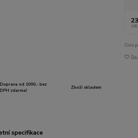
23
195
Číslo p
Do 
Doprava od 1000,- bez
Zboží skladem
DPH zdarma!
tní specifikace