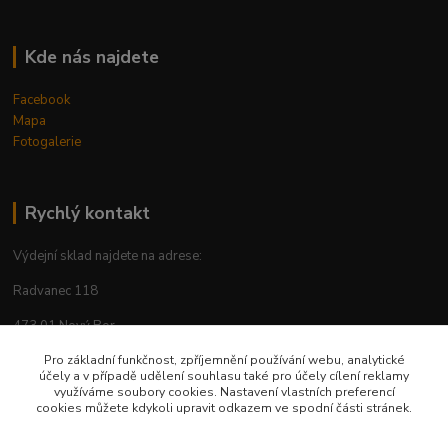
Kde nás najdete
Facebook
Mapa
Fotogalerie
Rychlý kontakt
Výdejní sklad najdete na adrese:
Radvanec 118
473 01 Nový Bor
tel: +420 605 283 713
Pro základní funkčnost, zpříjemnění používání webu, analytické
účely a v případě udělení souhlasu také pro účely cílení reklamy
využíváme soubory cookies. Nastavení vlastních preferencí
cookies můžete kdykoli upravit odkazem ve spodní části stránek.