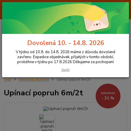
Od 7.8. do 14.8. 2026 máme z důvodu dovolené ZAVŘENO. Expedice
objednávek, přijatých v tomto období, proběhne v týdnu po 17.8.2026
Děkujeme za pochopení
0
ks
+420 605 283 713
CZK
za
0,00 Kč
8:00 - 15:00
Dovolená 10. - 14.8. 2026
Menu
V týdnu od 10.8. do 14.8. 2026 máme z důvodu dovolené
zavřeno. Expedice objednávek, přijatých v tomto období,
proběhne v týdnu po 17.8.2026 Děkujeme za pochopení
Hledat
Zavřít
Úvod
Upevňovací technika
Upínací popruh 6m/2t
Upínací popruh 6m/2t
235,95 Kč
- 31 %