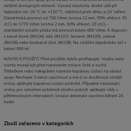
obtížně dostupných místech. Vysoká elasticita, široké užití při
teplotách od -34 °C do +120 °C, odolnost proti vlhku a UV záření.
Dielektrická pevnost od 750 V/mm (vrstva 12 mm, 95% vlhkost, 35
st.C) do 1770 V/mm (vrstva 2 mm, 50% vlhkost, 23 st.C) -
standardní izolační páska má pevnost kolem 600 V/mm. K dispozici
v barvě černé (84104), bílé (84107), červené (84105), zelené
(84106) nebo bezbarvé (čiré, 84108). Na zvláštní objednávku též v
balení 950 ml.
NÁVOD K POUŽITÍ: Před použitím dobře protřepejte. Vodiče nebo
svorky musejí být před nanesením izolace čisté a suché.
Štětečkem nebo nakapáním naneste kapalnou izolaci na oblast
spoje. Nechejte 5 minut zaschnout a má-li se dosáhnout silnější
vrstvy, aplikujte kapalnou izolaci podruhé. Případné následující
vrstvy, pro vytvoření extrémně silného pokrytí, aplikujte vždy v
pětiminutových intervalech. Izolace dokonale zaschne během 24
hodin.
Zboží zařazeno v kategoriích