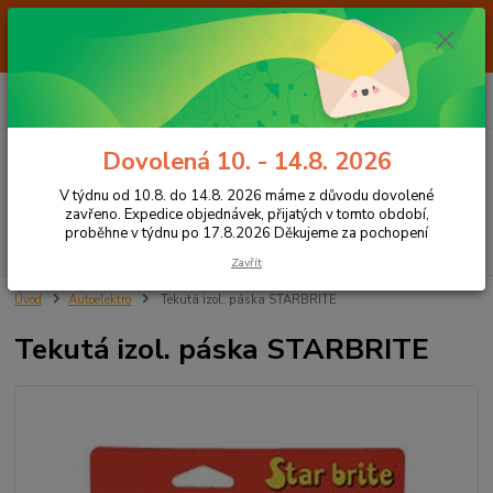
Od 7.8. do 14.8. 2026 máme z důvodu dovolené ZAVŘENO. Expedice
objednávek, přijatých v tomto období, proběhne v týdnu po 17.8.2026
Děkujeme za pochopení
0
ks
+420 605 283 713
CZK
za
0,00 Kč
8:00 - 15:00
Dovolená 10. - 14.8. 2026
Menu
V týdnu od 10.8. do 14.8. 2026 máme z důvodu dovolené
zavřeno. Expedice objednávek, přijatých v tomto období,
proběhne v týdnu po 17.8.2026 Děkujeme za pochopení
Hledat
Zavřít
Úvod
Autoelektro
Tekutá izol. páska STARBRITE
Tekutá izol. páska STARBRITE