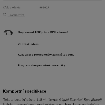
Číslo produktu:
969027
Do oblíbených
Doprava od 1000,- bez DPH zdarma!
Zboží skladem
Kvalita pro profesionály za skvělou cenu
Program slev pro věrné zákazníky
Kompletní specifikace
Tekutá izolační páska 118 ml (černá)
(Liquid Electrical Tape (Black))
Izoluje a ochrání spoje proti oxidaci a mechanickému uvolnění na