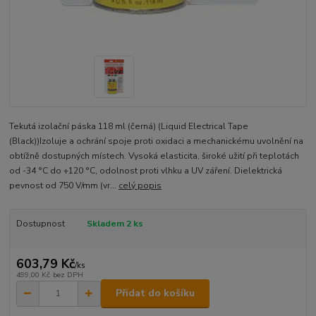
Tekutá izolační páska 118 ml (černá) (Liquid Electrical Tape
(Black))Izoluje a ochrání spoje proti oxidaci a mechanickému uvolnění na
obtížně dostupných místech. Vysoká elasticita, široké užití při teplotách
od -34 °C do +120 °C, odolnost proti vlhku a UV záření. Dielektrická
pevnost od 750 V/mm (vr...
celý popis
Dostupnost
Skladem 2 ks
603,79 Kč
/
ks
499,00 Kč
bez DPH
Přidat do košíku