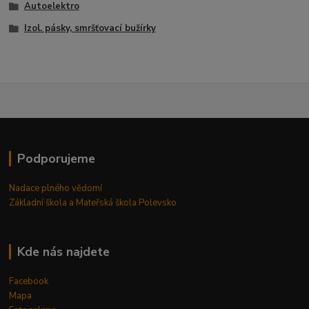
Autoelektro
Izol. pásky, smršťovací bužírky
Podporujeme
Nadace plného vědomí
Základní škola a Mateřská škola Polevsko
Kde nás najdete
Facebook
Mapa