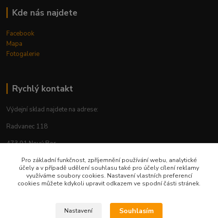
Kde nás najdete
Facebook
Mapa
Fotogalerie
Rychlý kontakt
Výdejní sklad najdete na adrese:
Radvanec 118
473 01 Nový Bor
tel: +420 605 283 713
Pro základní funkčnost, zpříjemnění používání webu, analytické
účely a v případě udělení souhlasu také pro účely cílení reklamy
využíváme soubory cookies. Nastavení vlastních preferencí
cookies můžete kdykoli upravit odkazem ve spodní části stránek.
Upravit sběr cookies.
Souhlasím
Nastavení