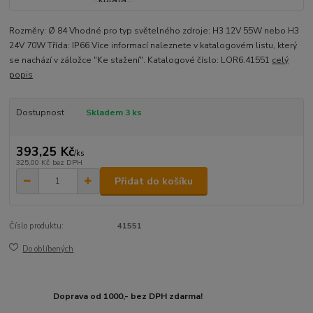
Rozměry: Ø 84 Vhodné pro typ světelného zdroje: H3 12V 55W nebo H3
24V 70W Třída: IP66 Více informací naleznete v katalogovém listu, který
se nachází v záložce "Ke stažení". Katalogové číslo: LOR6.41551
celý
popis
Dostupnost
Skladem 3 ks
393,25 Kč
/
ks
325,00 Kč
bez DPH
Přidat do košíku
Číslo produktu:
41551
Do oblíbených
Doprava od 1000,- bez DPH zdarma!