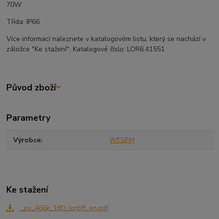
70W
Třída: IP66
Více informací naleznete v katalogovém listu, který se nachází v
záložce "Ke stažení". Katalogové číslo: LOR6.41551
Původ zboží
Parametry
Výrobce
WESEM
Ke stažení
_ps_466k_180_lor6ff_en.pdf