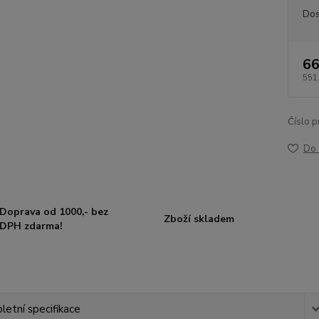
Dos
66
551
Číslo p
Do 
Doprava od 1000,- bez
Zboží skladem
DPH zdarma!
etní specifikace