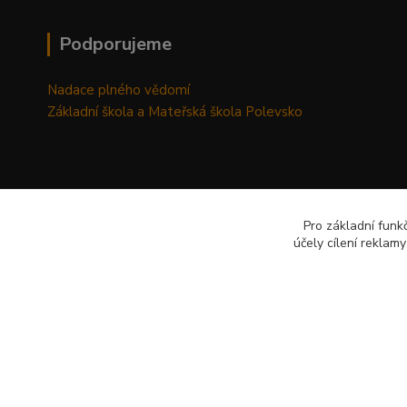
Podporujeme
Nadace plného vědomí
Základní škola a Mateřská škola Polevsko
Pro základní funk
účely cílení reklam
© 2026 Vytvořil AP-Šafránek CZ www.ap-safranek.cz