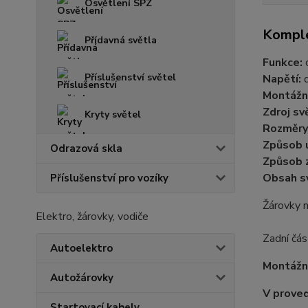
Osvětlení SPZ
Komple
Přídavná světla
Funkce:
o
Příslušenství světel
Napětí:
Montážní
Zdroj sv
Kryty světel
Rozměry
Způsob 
Odrazová skla
Způsob 
Obsah s
Příslušenství pro vozíky
Žárovky n
Elektro, žárovky, vodiče
Zadní čás
Autoelektro
Montážní
Autožárovky
V proved
Startovací kabely