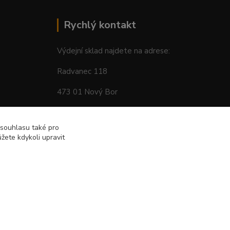
Rychlý kontakt
Výdejní sklad najdete na adrese:
Radvanec 118
473 01 Nový Bor
tel: +420 605 283 713
 souhlasu také pro
žete kdykoli upravit
Vytvořeno na
Eshop-rychle.cz