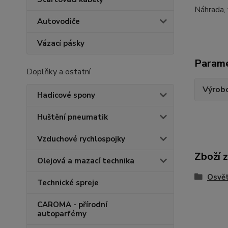
Náhrada,
Autovodiče
Vázací pásky
Param
Doplňky a ostatní
Výrob
Hadicové spony
Huštění pneumatik
Vzduchové rychlospojky
Zboží 
Olejová a mazací technika
Osvět
Technické spreje
CAROMA - přírodní
autoparfémy