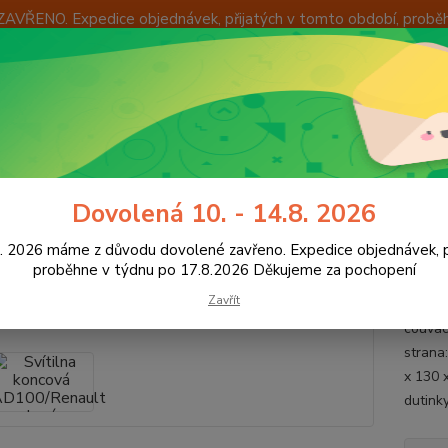
ZAVŘENO. Expedice objednávek, přijatých v tomto období, probě
Í
OKAMŽITÁ VÝMĚNA ZBOŽÍ
INFORMACE
KONTAKTY
+420
Hledat
8:00 -
světlení vozidel
Svítilna koncová AD100/Renault levá
Dovolená 10. - 14.8. 2026
ilna koncová AD100/Renault lev
8. 2026 máme z důvodu dovolené zavřeno. Expedice objednávek, p
proběhne v týdnu po 17.8.2026 Děkujeme za pochopení
Zavřít
Funkce:
couvac
strana
x 130 
dutink