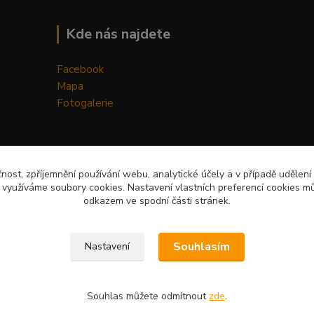
Kde nás najdete
Facebook
Mapa
Fotogalerie
čnost, zpříjemnění používání webu, analytické účely a v případě udělení
y využíváme soubory cookies. Nastavení vlastních preferencí cookies mů
odkazem ve spodní části stránek.
Upravit sběr cookies.
Souhlasím
Nastavení
Souhlas můžete odmítnout
zde
.