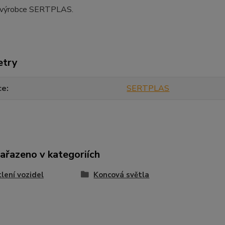
 výrobce SERTPLAS.
etry
ce
SERTPLAS
zařazeno v kategoriích
lení vozidel
Koncová světla