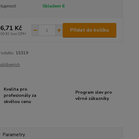
tupnost
Skladem 6
6,71 Kč
Přidat do košíku
,00 Kč
bez DPH
roduktu:
15319
oblíbených
Kvalita pro
Program slev pro
profesionály za
věrné zákazníky
skvělou cenu
Parametry