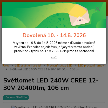
Od 7.8. do 14.8. 2026 máme z důvodu dovolené ZAVŘENO. Expedice
objednávek, přijatých v tomto období, proběhne v týdnu po 17.8.2026
Děkujeme za pochopení
0
ks
+420 605 283 713
CZK
za
0,00 Kč
8:00 - 15:00
Dovolená 10. - 14.8. 2026
Menu
V týdnu od 10.8. do 14.8. 2026 máme z důvodu dovolené
zavřeno. Expedice objednávek, přijatých v tomto období,
proběhne v týdnu po 17.8.2026 Děkujeme za pochopení
Hledat
Zavřít
Úvod
LED osvětlení vozidel
Pracovní světla LED
LED pracovní rampy
Světlomet LED 240W CREE 12-30V 20400lm, 106 cm
Světlomet LED 240W CREE 12-
30V 20400lm, 106 cm
Doprava ZDARMA