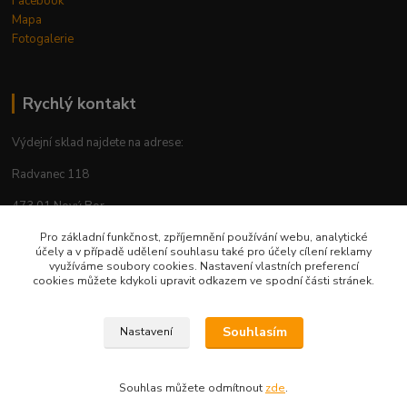
Facebook
Mapa
Fotogalerie
Rychlý kontakt
Výdejní sklad najdete na adrese:
Radvanec 118
473 01 Nový Bor
tel: +420 605 283 713
Pro základní funkčnost, zpříjemnění používání webu, analytické
účely a v případě udělení souhlasu také pro účely cílení reklamy
využíváme soubory cookies. Nastavení vlastních preferencí
cookies můžete kdykoli upravit odkazem ve spodní části stránek.
Upravit sběr cookies.
Souhlasím
Nastavení
© 2026 Vytvořil AP-Šafránek CZ www.ap-safranek.cz
Souhlas můžete odmítnout
zde
.
Vytvořeno na
Eshop-rychle.cz