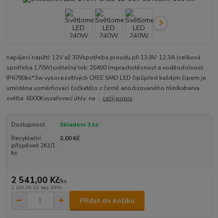
napájecí napětí: 12V až 30Vspotřeba proudu při 13,8V: 12,3A (celková
spotřeba 170W)světelný tok: 20400 lmprachotěsnost a voděodolnost:
IP6780ks*3w vysocesvítívých CREE SMD LED čipůpřed každým čipem je
umístěna usměrňovací čočkatělo z černě anodizovaného hliníkubarva
světla: 6000Kvyzařovací úhly: na ...
celý popis
Dostupnost
Skladem 3 ks
Recyklační
2,00 Kč
příspěvek 2Kč/1
ks
2 541,00 Kč
/
ks
2 100,00 Kč
bez DPH
Přidat do košíku