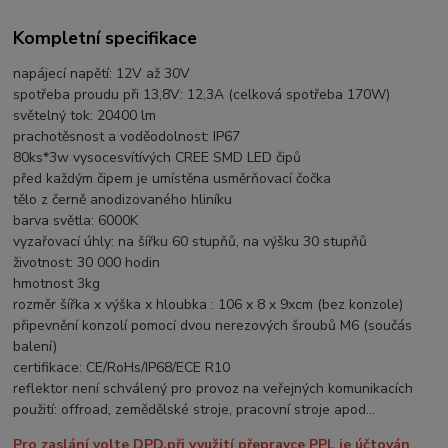
Kompletní specifikace
napájecí napětí: 12V až 30V
spotřeba proudu při 13,8V: 12,3A (celková spotřeba 170W)
světelný tok: 20400 lm
prachotěsnost a voděodolnost: IP67
80ks*3w vysocesvítívých CREE SMD LED čipů
před každým čipem je umístěna usměrňovací čočka
tělo z černě anodizovaného hliníku
barva světla: 6000K
vyzařovací úhly: na šířku 60 stupňů, na výšku 30 stupňů
životnost: 30 000 hodin
hmotnost 3kg
rozměr šířka x výška x hloubka : 106 x 8 x 9xcm (bez konzole)
připevnění konzolí pomocí dvou nerezových šroubů M6 (součás
balení)
certifikace: CE/RoHs/IP68/ECE R10
reflektor není schválený pro provoz na veřejných komunikacích
použití: offroad, zemědělské stroje, pracovní stroje apod...
Pro zaslání volte DPD,při využití přepravce PPL je účtován