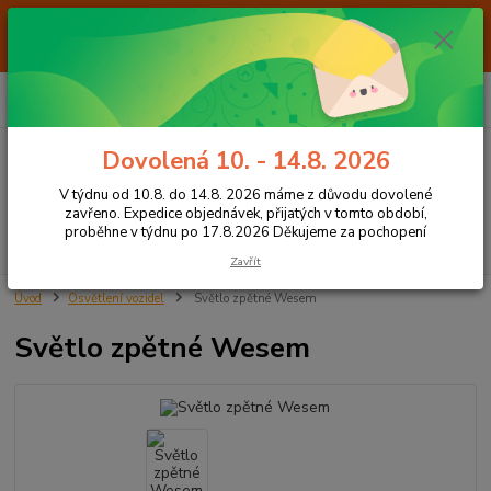
Od 7.8. do 14.8. 2026 máme z důvodu dovolené ZAVŘENO. Expedice
objednávek, přijatých v tomto období, proběhne v týdnu po 17.8.2026
Děkujeme za pochopení
0
ks
+420 605 283 713
CZK
za
0,00 Kč
8:00 - 15:00
Dovolená 10. - 14.8. 2026
Menu
V týdnu od 10.8. do 14.8. 2026 máme z důvodu dovolené
zavřeno. Expedice objednávek, přijatých v tomto období,
proběhne v týdnu po 17.8.2026 Děkujeme za pochopení
Hledat
Zavřít
Úvod
Osvětlení vozidel
Světlo zpětné Wesem
Světlo zpětné Wesem