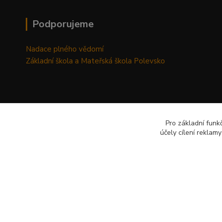
Podporujeme
Nadace plného vědomí
Základní škola a Mateřská škola Polevsko
Pro základní funk
účely cílení reklam
© 2026 Vytvořil AP-Šafránek CZ www.ap-safranek.cz