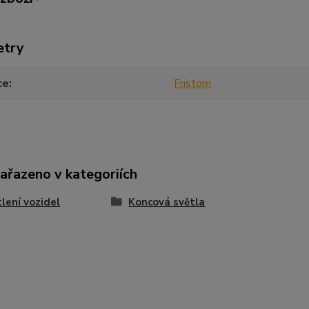
etry
ce
Fristom
zařazeno v kategoriích
lení vozidel
Koncová světla