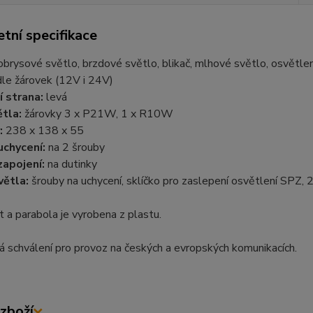
tní specifikace
brysové světlo, brzdové světlo, blikač, mlhové světlo, osvětlení
dle žárovek (12V i 24V)
 strana:
levá
ětla:
žárovky 3 x P21W, 1 x R10W
:
238 x 138 x 55
uchycení:
na 2 šrouby
zapojení:
na dutinky
větla:
šrouby na uchycení, sklíčko pro zaslepení osvětlení SPZ, 
t a parabola je vyrobena z plastu.
 schválení pro provoz na českých a evropských komunikacích.
zboží