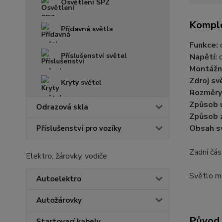
Osvětlení SPZ
Komple
Přídavná světla
Funkce:
o
Příslušenství světel
Napětí:
Montážní
Zdroj sv
Kryty světel
Rozměry
Způsob 
Odrazová skla
Způsob 
Obsah s
Příslušenství pro vozíky
Zadní čás
Elektro, žárovky, vodiče
Světlo má
Autoelektro
Autožárovky
Původ 
Startovací kabely