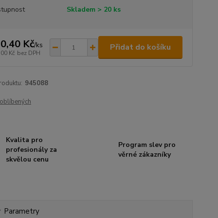
tupnost
Skladem > 20 ks
0,40 Kč
/
ks
Přidat do košíku
,00 Kč
bez DPH
roduktu:
945088
oblíbených
Kvalita pro
Program slev pro
profesionály za
věrné zákazníky
skvělou cenu
Parametry