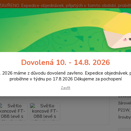
ZAVŘENO. Expedice objednávek, přijatých v tomto období, probě
Í
OKAMŽITÁ VÝMĚNA ZBOŽÍ
INFORMACE
KONTAKTY
+420
Hledat
8:00 -
světlení vozidel
Světlo koncové FT-088 levé s mlhovkou (na kabel)
Dovolená 10. - 14.8. 2026
lo koncové FT-088 levé s mlhov
8. 2026 máme z důvodu dovolené zavřeno. Expedice objednávek, p
proběhne v týdnu po 17.8.2026 Děkujeme za pochopení
Zavřít
Funkce:
osvětle
žárove
P21W, 
šrouby