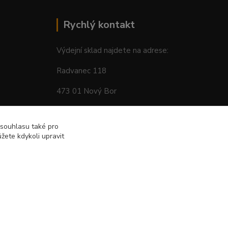
Rychlý kontakt
Výdejní sklad najdete na adrese:
Radvanec 118
473 01 Nový Bor
tel: +420 605 283 713
 souhlasu také pro
žete kdykoli upravit
Vytvořeno na
Eshop-rychle.cz