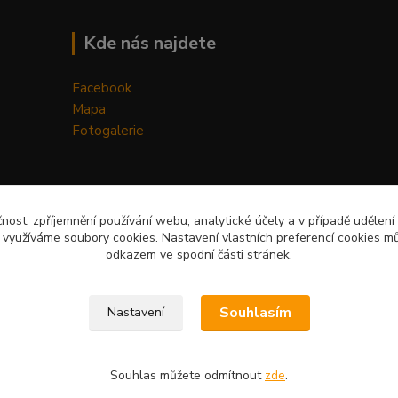
Kde nás najdete
Facebook
Mapa
Fotogalerie
čnost, zpříjemnění používání webu, analytické účely a v případě udělení
y využíváme soubory cookies. Nastavení vlastních preferencí cookies mů
odkazem ve spodní části stránek.
Upravit sběr cookies.
Souhlasím
Nastavení
Souhlas můžete odmítnout
zde
.