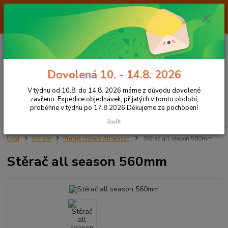
Od 7.8. do 14.8. 2026 máme z důvodu dovolené ZAVŘENO. Expedice
objednávek, přijatých v tomto období, proběhne v týdnu po 17.8.2026
Děkujeme za pochopení
0
ks
+420 605 283 713
CZK
za
0,00 Kč
8:00 - 15:00
Dovolená 10. - 14.8. 2026
Menu
V týdnu od 10.8. do 14.8. 2026 máme z důvodu dovolené
zavřeno. Expedice objednávek, přijatých v tomto období,
proběhne v týdnu po 17.8.2026 Děkujeme za pochopení
Hledat
Zavřít
Úvod
Stěrače
Pružné stěrače AllSeason
Stěrač all season 560mm
Stěrač all season 560mm