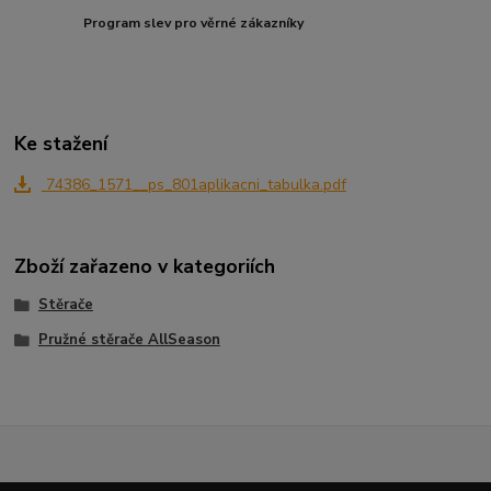
Program slev pro věrné zákazníky
Ke stažení
74386_1571__ps_801aplikacni_tabulka.pdf
Zboží zařazeno v kategoriích
Stěrače
Pružné stěrače AllSeason