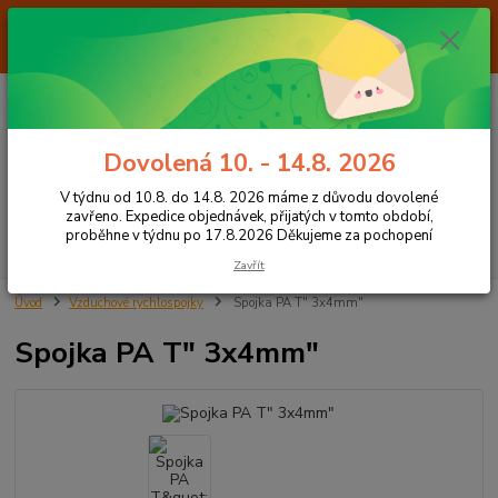
Od 7.8. do 14.8. 2026 máme z důvodu dovolené ZAVŘENO. Expedice
objednávek, přijatých v tomto období, proběhne v týdnu po 17.8.2026
Děkujeme za pochopení
0
ks
+420 605 283 713
CZK
za
0,00 Kč
8:00 - 15:00
Dovolená 10. - 14.8. 2026
Menu
V týdnu od 10.8. do 14.8. 2026 máme z důvodu dovolené
zavřeno. Expedice objednávek, přijatých v tomto období,
proběhne v týdnu po 17.8.2026 Děkujeme za pochopení
Hledat
Zavřít
Úvod
Vzduchové rychlospojky
Spojka PA T" 3x4mm"
Spojka PA T" 3x4mm"