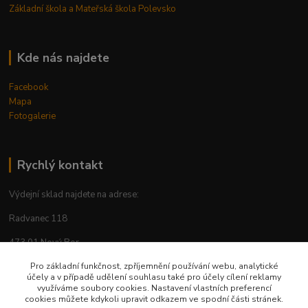
Základní škola a Mateřská škola Polevsko
Kde nás najdete
Facebook
Mapa
Fotogalerie
Rychlý kontakt
Výdejní sklad najdete na adrese:
Radvanec 118
473 01 Nový Bor
Pro základní funkčnost, zpříjemnění používání webu, analytické
tel: +420 605 283 713
účely a v případě udělení souhlasu také pro účely cílení reklamy
využíváme soubory cookies. Nastavení vlastních preferencí
cookies můžete kdykoli upravit odkazem ve spodní části stránek.