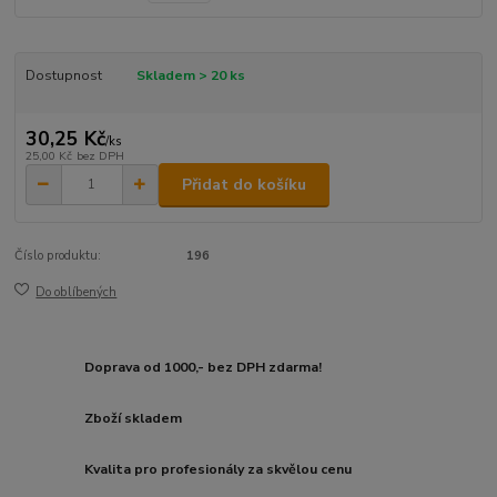
Dostupnost
Skladem > 20 ks
30,25 Kč
/
ks
25,00 Kč
bez DPH
Přidat do košíku
Číslo produktu:
196
Do oblíbených
Doprava od 1000,- bez DPH zdarma!
Zboží skladem
Kvalita pro profesionály za skvělou cenu