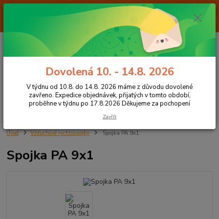
Od 7.8. do 14.8. 2026 máme z důvodu dovolené ZAVŘENO. Expedice
objednávek, přijatých v tomto období, proběhne v týdnu po 17.8.2026
Děkujeme za pochopení
0
ks
+420 605 283 713
CZK
za
0,00 Kč
8:00 - 15:00
Dovolená 10. - 14.8. 2026
Menu
V týdnu od 10.8. do 14.8. 2026 máme z důvodu dovolené
zavřeno. Expedice objednávek, přijatých v tomto období,
proběhne v týdnu po 17.8.2026 Děkujeme za pochopení
Hledat
Zavřít
Úvod
Vzduchové rychlospojky
Spojka PA 9x1
Spojka PA 9x1