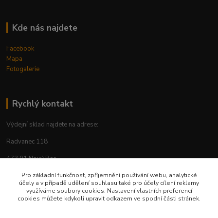
Kde nás najdete
Facebook
Mapa
Fotogalerie
Rychlý kontakt
Výdejní sklad najdete na adrese:
Radvanec 118
473 01 Nový Bor
tel: +420 605 283 713
Pro základní funkčnost, zpříjemnění používání webu, analytické
účely a v případě udělení souhlasu také pro účely cílení reklamy
využíváme soubory cookies. Nastavení vlastních preferencí
cookies můžete kdykoli upravit odkazem ve spodní části stránek.