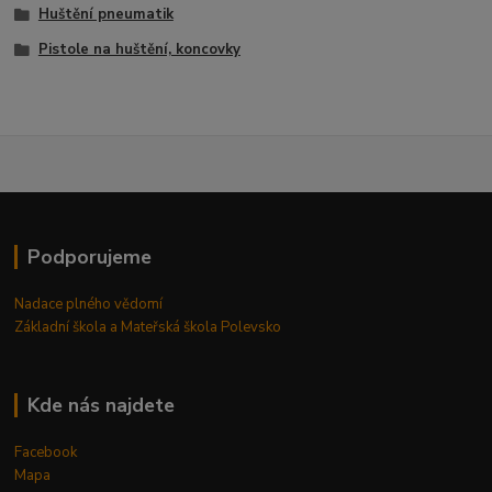
Huštění pneumatik
Pistole na huštění, koncovky
Podporujeme
Nadace plného vědomí
Základní škola a Mateřská škola Polevsko
Kde nás najdete
Facebook
Mapa