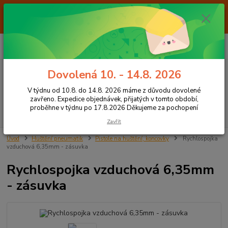
Od 7.8. do 14.8. 2026 máme z důvodu dovolené ZAVŘENO. Expedice
objednávek, přijatých v tomto období, proběhne v týdnu po 17.8.2026
Děkujeme za pochopení
0
ks
+420 605 283 713
CZK
za
0,00 Kč
8:00 - 15:00
Dovolená 10. - 14.8. 2026
Menu
V týdnu od 10.8. do 14.8. 2026 máme z důvodu dovolené
zavřeno. Expedice objednávek, přijatých v tomto období,
proběhne v týdnu po 17.8.2026 Děkujeme za pochopení
Hledat
Zavřít
Úvod
Huštění pneumatik
Pistole na huštění, koncovky
Rychlospojka
vzduchová 6,35mm - zásuvka
Rychlospojka vzduchová 6,35mm
- zásuvka