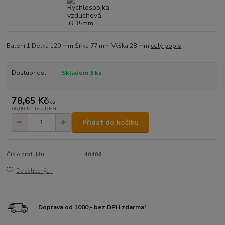
Balení 1 Délka 120 mm Šířka 77 mm Výška 28 mm
celý popis
Dostupnost
Skladem 3 ks
78,65 Kč
/
ks
65,00 Kč
bez DPH
Přidat do košíku
Číslo produktu:
40406
Do oblíbených
Doprava od 1000,- bez DPH zdarma!