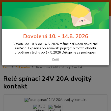
Od 7.8. do 14.8. 2026 máme z důvodu dovolené ZAVŘENO. Expedice
objednávek, přijatých v tomto období, proběhne v týdnu po 17.8.2026
Děkujeme za pochopení
0
ks
+420 605 283 713
CZK
za
0,00 Kč
8:00 - 15:00
Dovolená 10. - 14.8. 2026
Menu
V týdnu od 10.8. do 14.8. 2026 máme z důvodu dovolené
zavřeno. Expedice objednávek, přijatých v tomto období,
proběhne v týdnu po 17.8.2026 Děkujeme za pochopení
Hledat
Zavřít
Úvod
Autoelektro
Relé spínací 24V 20A dvojitý kontakt
Relé spínací 24V 20A dvojitý
kontakt