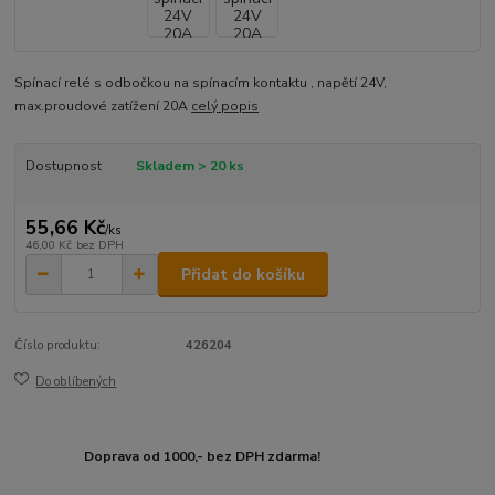
Spínací relé s odbočkou na spínacím kontaktu , napětí 24V,
max.proudové zatížení 20A
celý popis
Dostupnost
Skladem > 20 ks
55,66 Kč
/
ks
46,00 Kč
bez DPH
Přidat do košíku
Číslo produktu:
426204
Do oblíbených
Doprava od 1000,- bez DPH zdarma!