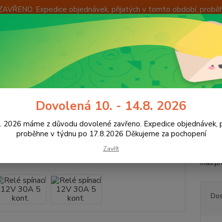
ZAVŘENO. Expedice objednávek, přijatých v tomto období, probě
Í
OKAMŽITÁ VÝMĚNA ZBOŽÍ
INFORMACE
KONTAKTY
+420
Hledat
8:00 -
utoelektro
Relé spínací 12V 30A 5 kont.
Dovolená 10. - 14.8. 2026
 spínací 12V 30A 5 kont.
8. 2026 máme z důvodu dovolené zavřeno. Expedice objednávek, p
proběhne v týdnu po 17.8.2026 Děkujeme za pochopení
Zavřít
Spínac
max.pr
Dos