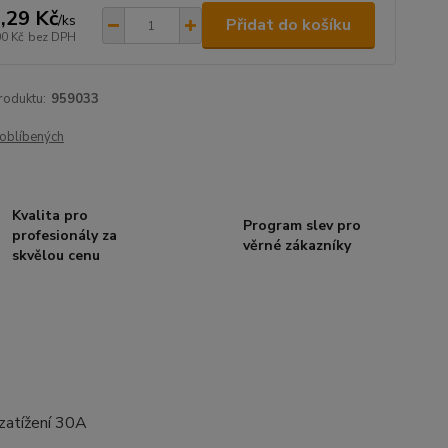
,29 Kč
/
ks
Přidat do košíku
00 Kč
bez DPH
roduktu:
959033
oblíbených
Kvalita pro
Program slev pro
profesionály za
věrné zákazníky
skvělou cenu
 zatížení 30A