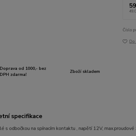
59
49,
Číslo p
Do 
Doprava od 1000,- bez
Zboží skladem
DPH zdarma!
tní specifikace
elé s odbočkou na spínacím kontaktu , napětí 12V, max.proudové