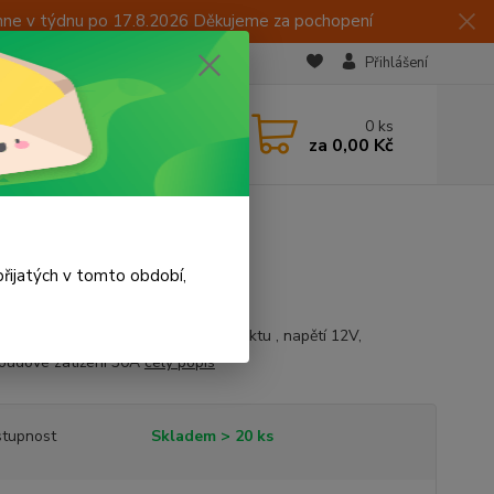
hne v týdnu po 17.8.2026 Děkujeme za pochopení
Přihlášení
CZK
 605 283 713
0
ks
za
0,00 Kč
 15:00
řijatých v tomto období,
í relé s odbočkou na spínacím kontaktu , napětí 12V,
oudové zatížení 30A
celý popis
tupnost
Skladem > 20 ks