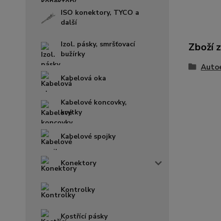
ISO konektory, TYCO a
další
Izol. pásky, smršťovací
Zboží 
bužírky
Auto
Kabelová oka
Kabelové koncovky,
krytky
Kabelové spojky
Konektory
Kontrolky
Kostřící pásky