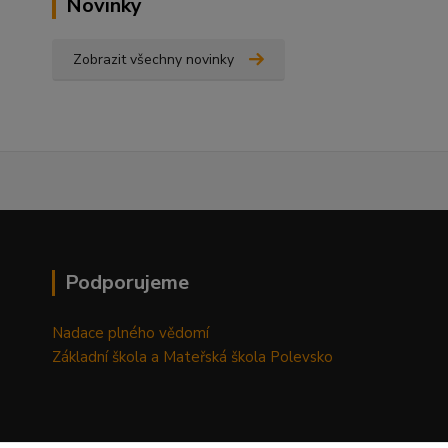
Novinky
Zobrazit všechny novinky
Podporujeme
Nadace plného vědomí
Základní škola a Mateřská škola Polevsko