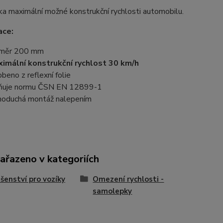
a maximální možné konstrukční rychlosti automobilu.
ace:
ůměr 200 mm
imální konstrukční rychlost 30 km/h
obeno z reflexní folie
ňuje normu ČSN EN 12899-1
noduchá montáž nalepením
zařazeno v kategoriích
ušenství pro vozíky
Omezení rychlosti -
samolepky