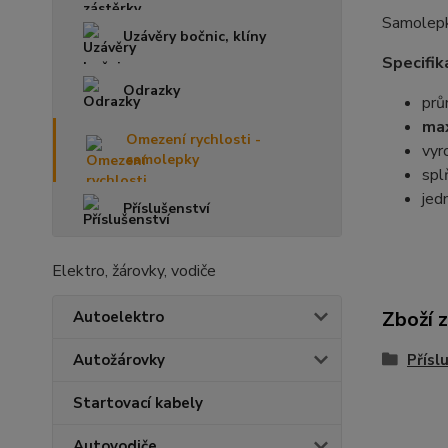
Samolepk
Uzávěry bočnic, klíny
Specifik
Odrazky
pr
max
Omezení rychlosti -
vyr
samolepky
spl
jed
Příslušenství
Elektro, žárovky, vodiče
Zboží 
Autoelektro
Autožárovky
Přísl
Startovací kabely
Autovodiče