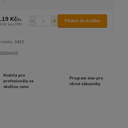
,19 Kč
/
ks
Přidat do košíku
00 Kč
bez DPH
roduktu:
3413
oblíbených
Kvalita pro
Program slev pro
profesionály za
věrné zákazníky
skvělou cenu