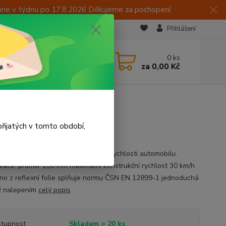
hne v týdnu po 17.8.2026 Děkujeme za pochopení
Přihlášení
CZK
 605 283 713
0
ks
za
0,00 Kč
 15:00
molepka 30 km/h 200mm
řijatých v tomto období,
pka maximální možné konstrukční rychlosti automobilu.
ikace: průměr 200 mm maximální konstrukční rychlost 30 km/h
no z reflexní folie splňuje normu ČSN EN 12899-1 jednoduchá
ž nalepením
celý popis
tupnost
Skladem > 20 ks