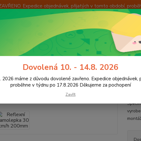
ZAVŘENO. Expedice objednávek, přijatých v tomto období, probě
Í
OKAMŽITÁ VÝMĚNA ZBOŽÍ
INFORMACE
KONTAKTY
+420
Hledat
8:00 -
říslušenství pro vozíky
Omezení rychlosti - samolepky
Reflexní sa
Dovolená 10. - 14.8. 2026
exní samolepka 30 km/h 200mm
8. 2026 máme z důvodu dovolené zavřeno. Expedice objednávek, p
proběhne v týdnu po 17.8.2026 Děkujeme za pochopení
Zavřít
Samole
Specif
vyrobe
montá
Dos