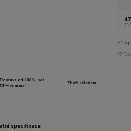
47
39,
Číslo p
Do 
Doprava od 1000,- bez
Zboží skladem
DPH zdarma!
tní specifikace