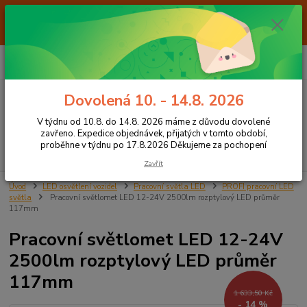
Od 7.8. do 14.8. 2026 máme z důvodu dovolené ZAVŘENO. Expedice
objednávek, přijatých v tomto období, proběhne v týdnu po 17.8.2026
Děkujeme za pochopení
0
ks
+420 605 283 713
CZK
za
0,00 Kč
8:00 - 15:00
Dovolená 10. - 14.8. 2026
Menu
V týdnu od 10.8. do 14.8. 2026 máme z důvodu dovolené
zavřeno. Expedice objednávek, přijatých v tomto období,
proběhne v týdnu po 17.8.2026 Děkujeme za pochopení
Hledat
Zavřít
Úvod
LED osvětlení vozidel
Pracovní světla LED
PROFI pracovní LED
světla
Pracovní světlomet LED 12-24V 2500lm rozptylový LED průměr
117mm
Pracovní světlomet LED 12-24V
2500lm rozptylový LED průměr
117mm
1 633,50 Kč
- 14 %