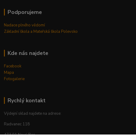
Podporujeme
Nadace plného vědomí
Základní škola a Mateřská škola Polevsko
Kde nás najdete
Facebook
Mapa
Fotogalerie
Rychlý kontakt
Výdejní sklad najdete na adrese:
Radvanec 118
473 01 Nový Bor