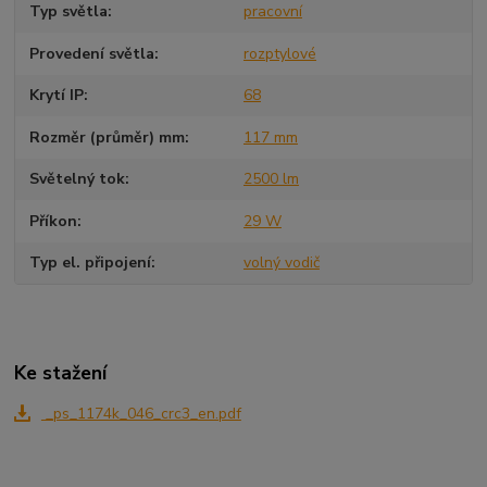
Typ světla
pracovní
Provedení světla
rozptylové
Krytí IP
68
Rozměr (průměr) mm
117 mm
Světelný tok
2500 lm
Příkon
29 W
Typ el. připojení
volný vodič
Ke stažení
_ps_1174k_046_crc3_en.pdf