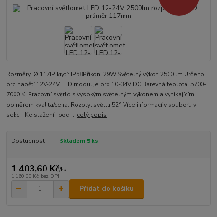
Rozměry: Ø 117IP krytí: IP68Příkon: 29W.Světelný výkon 2500 lm.Určeno
pro napětí 12V-24V LED modul je pro 10-34V DC.Barevná teplota: 5700-
7000 K. Pracovní světlo s vysokým světelným výkonem a vynikajícím
poměrem kvalita/cena. Rozptyl světla 52° Více informací v souboru v
sekci "Ke stažení" pod ...
celý popis
Dostupnost
Skladem 5 ks
1 403,60 Kč
/
ks
1 160,00 Kč
bez DPH
Přidat do košíku