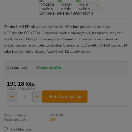
Přední čiré LED obrysové světlo W198 s integrovanou odrazkou a
NEONovým EFEKTEM. Obrysové světlo má nejnovější způsob uchycení,
držák se nejdříve přidělá na požadované místo a poté se obrysové
světlo zacvakne do tohoto držáku. Obrysové LED světlo W198 lze použít
také bez černého držáku "zavěšení" LE...
celý popis
Dostupnost
Skladem 16 ks
191,18 Kč
/
ks
158,00 Kč
bez DPH
Přidat do košíku
Číslo produktu:
9451401
Provedení světla:
LED
Do oblíbených