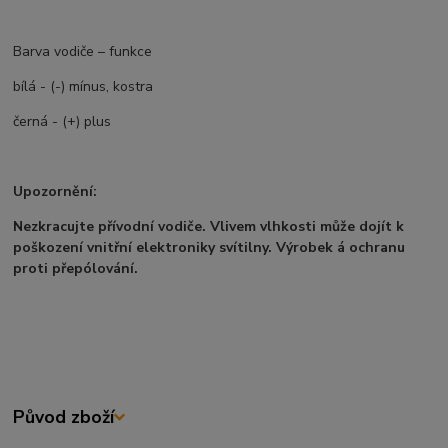
Barva vodiče – funkce
bílá - (-) mínus, kostra
černá - (+) plus
Upozornění:
Nezkracujte přívodní vodiče. Vlivem vlhkosti může dojít k
poškození vnitřní elektroniky svítilny. Výrobek á ochranu
proti přepólování.
Původ zboží