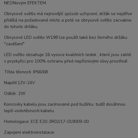
NEONovým EFEKTEM.
Obrysové světlo má nejnovější způsob uchycení, držák se nejdříve
přidělá na požadované místo a poté se obrysové světlo zacvakne
do tohoto držáku.
Obrysové LED světlo W198 lze použít také bez černého držáku
"zavěšení"
LED světlo obsahuje 16 vysoce kvalitních ledek , které jsou zalité
v pryskyřici pro 100% ochranu před nepříznivými vlivy prostředí.
Třída těsnosti :IP66/68
Napětí:12V-24V
Odběr: 2W
Koncovky kabelu jsou zacínované pod bužírku, tudíž dosáhnou
lepší vodotěsnosti kabelu.
Homologace: ECE E20-3R02/17-019009-00
Zapojení elektroinstalace: