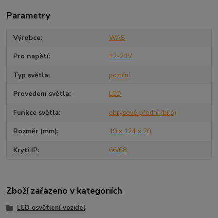
Parametry
Výrobce
WAS
Pro napětí
12-24V
Typ světla
poziční
Provedení světla
LED
Funkce světla
obrysové přední (bílé)
Rozměr (mm)
49 x 124 x 20
Krytí IP
66/68
Zboží zařazeno v kategoriích
LED osvětlení vozidel