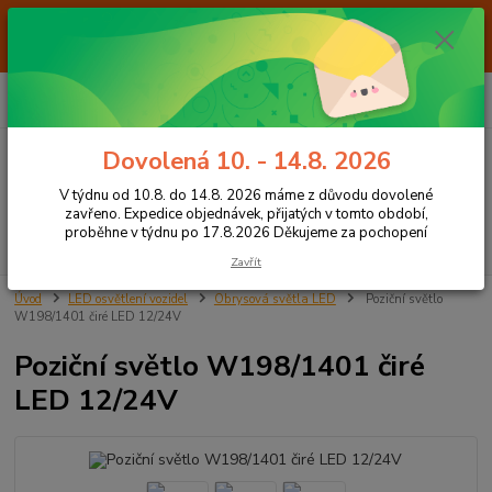
Od 7.8. do 14.8. 2026 máme z důvodu dovolené ZAVŘENO. Expedice
objednávek, přijatých v tomto období, proběhne v týdnu po 17.8.2026
Děkujeme za pochopení
0
ks
+420 605 283 713
CZK
za
0,00 Kč
8:00 - 15:00
Dovolená 10. - 14.8. 2026
Menu
V týdnu od 10.8. do 14.8. 2026 máme z důvodu dovolené
zavřeno. Expedice objednávek, přijatých v tomto období,
proběhne v týdnu po 17.8.2026 Děkujeme za pochopení
Hledat
Zavřít
Úvod
LED osvětlení vozidel
Obrysová světla LED
Poziční světlo
W198/1401 čiré LED 12/24V
Poziční světlo W198/1401 čiré
LED 12/24V