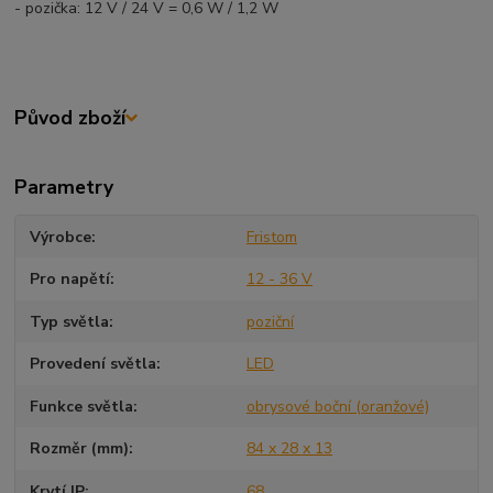
- pozička: 12 V / 24 V = 0,6 W / 1,2 W
Původ zboží
Parametry
Výrobce
Fristom
Pro napětí
12 - 36 V
Typ světla
poziční
Provedení světla
LED
Funkce světla
obrysové boční (oranžové)
Rozměr (mm)
84 x 28 x 13
Krytí IP
68