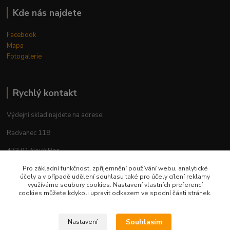
Kde nás najdete
Facebook
Mapa
Fotogalerie
Rychlý kontakt
Výdejní sklad najdete na adrese:
Radvanec 118
473 01 Nový Bor
tel: +420 605 283 713
Pro základní funkčnost, zpříjemnění používání webu, analytické
účely a v případě udělení souhlasu také pro účely cílení reklamy
využíváme soubory cookies. Nastavení vlastních preferencí
cookies můžete kdykoli upravit odkazem ve spodní části stránek.
Upravit sběr cookies.
Souhlasím
Nastavení