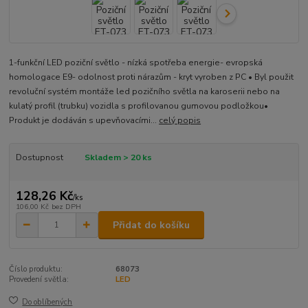
1-funkční LED poziční světlo - nízká spotřeba energie- evropská
homologace E9- odolnost proti nárazům - kryt vyroben z PC • Byl použit
revoluční systém montáže led pozičního světla na karoserii nebo na
kulatý profil (trubku) vozidla s profilovanou gumovou podložkou•
Produkt je dodáván s upevňovacími...
celý popis
Dostupnost
Skladem > 20 ks
128,26 Kč
/
ks
106,00 Kč
bez DPH
Přidat do košíku
Číslo produktu:
68073
Provedení světla:
LED
Do oblíbených