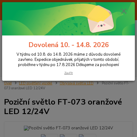
Od 7.8. do 14.8. 2026 máme z důvodu dovolené ZAVŘENO. Expedice
objednávek, přijatých v tomto období, proběhne v týdnu po 17.8.2026
Děkujeme za pochopení
0
ks
+420 605 283 713
CZK
za
0,00 Kč
8:00 - 15:00
Dovolená 10. - 14.8. 2026
Menu
V týdnu od 10.8. do 14.8. 2026 máme z důvodu dovolené
zavřeno. Expedice objednávek, přijatých v tomto období,
proběhne v týdnu po 17.8.2026 Děkujeme za pochopení
Hledat
Zavřít
Úvod
LED osvětlení vozidel
Obrysová světla LED
Poziční světlo FT-
073 oranžové LED 12/24V
Poziční světlo FT-073 oranžové
LED 12/24V