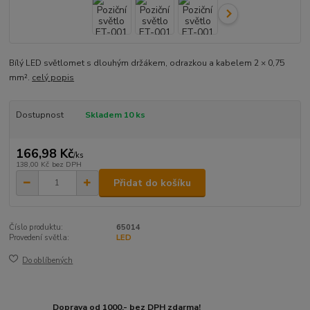
Bílý LED světlomet s dlouhým držákem, odrazkou a kabelem 2 × 0,75
mm².
celý popis
Dostupnost
Skladem 10 ks
166,98 Kč
/
ks
138,00 Kč
bez DPH
Přidat do košíku
Číslo produktu:
65014
Provedení světla:
LED
Do oblíbených
Doprava od 1000,- bez DPH zdarma!