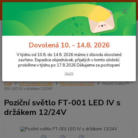
Od 7.8. do 14.8. 2026 máme z důvodu dovolené ZAVŘENO. Expedice
objednávek, přijatých v tomto období, proběhne v týdnu po 17.8.2026
Děkujeme za pochopení
0
ks
+420 605 283 713
CZK
za
0,00 Kč
8:00 - 15:00
Dovolená 10. - 14.8. 2026
Menu
V týdnu od 10.8. do 14.8. 2026 máme z důvodu dovolené
zavřeno. Expedice objednávek, přijatých v tomto období,
proběhne v týdnu po 17.8.2026 Děkujeme za pochopení
Hledat
Zavřít
Úvod
LED osvětlení vozidel
Obrysová světla LED
Poziční světlo FT-
001 LED IV s držákem 12/24V
Poziční světlo FT-001 LED IV s
držákem 12/24V