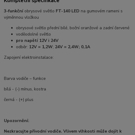
Kompletní specifikace
3-funkční
obrysové světlo
FT-140 LED
na gumovém rameni s
výměnnou vložkou
obrysové světlo přední bílé, boční oranžové a zadní červené
voděodolné světlo
pro napětí 12V i 24V
odběr:
12V = 1,2W
;
24V = 2,4W; 0,1A
Zapojení elektroinstalace:
Barva vodiče – funkce
bílá - (-) mínus, kostra
černá - (+) plus
Upozornění:
Nezkracujte přívodní vodiče. Vlivem vlhkosti může dojít k