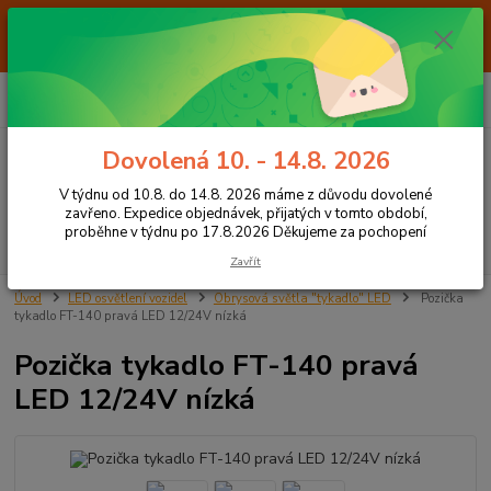
Od 7.8. do 14.8. 2026 máme z důvodu dovolené ZAVŘENO. Expedice
objednávek, přijatých v tomto období, proběhne v týdnu po 17.8.2026
Děkujeme za pochopení
0
ks
+420 605 283 713
CZK
za
0,00 Kč
8:00 - 15:00
Dovolená 10. - 14.8. 2026
Menu
V týdnu od 10.8. do 14.8. 2026 máme z důvodu dovolené
zavřeno. Expedice objednávek, přijatých v tomto období,
proběhne v týdnu po 17.8.2026 Děkujeme za pochopení
Hledat
Zavřít
Úvod
LED osvětlení vozidel
Obrysová světla "tykadlo" LED
Pozička
tykadlo FT-140 pravá LED 12/24V nízká
Pozička tykadlo FT-140 pravá
LED 12/24V nízká