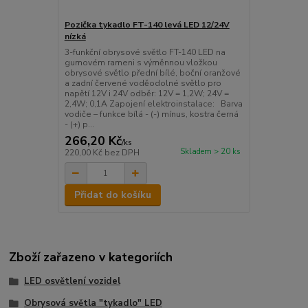
Pozička tykadlo FT-140 levá LED 12/24V
nízká
3-funkční obrysové světlo FT-140 LED na
gumovém rameni s výměnnou vložkou
obrysové světlo přední bílé, boční oranžové
a zadní červené voděodolné světlo pro
napětí 12V i 24V odběr: 12V = 1,2W; 24V =
2,4W; 0,1A Zapojení elektroinstalace: Barva
vodiče – funkce bílá - (-) mínus, kostra černá
- (+) p...
266,20 Kč
/
ks
Skladem > 20 ks
220,00 Kč
bez DPH
Přidat do košíku
Zboží zařazeno v kategoriích
LED osvětlení vozidel
Obrysová světla "tykadlo" LED