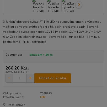
3-funkční obrysové světlo FT-140 LED na gumovém rameni s výměnnou
vložkou obrysové světlo přední bílé, boční oranžové a zadní červené
voděodolné světlo pro napětí 12V i 24V odběr: 12V = 1,2W; 24V = 2,4W;
0,1A Zapojení elektroinstalace: Barva vodiče – funkce bílá - (-) mínus,
kostra černá - (+) p...
celý popis
Dostupnost
Skladem > 20 ks
266,20 Kč
/
ks
220,00 Kč
bez DPH
Přidat do košíku
Číslo produktu:
7065143
Provedení světla:
LED
Do oblíbených