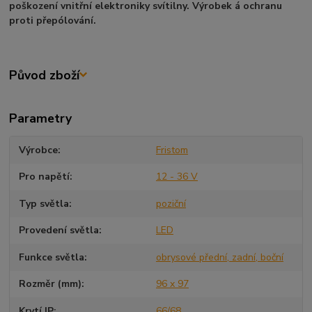
poškození vnitřní elektroniky svítilny. Výrobek á ochranu
proti přepólování.
Původ zboží
Parametry
Výrobce
Fristom
Pro napětí
12 - 36 V
Typ světla
poziční
Provedení světla
LED
Funkce světla
obrysové přední, zadní, boční
Rozměr (mm)
96 x 97
Krytí IP
66/68