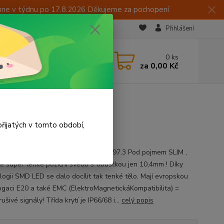
hne v týdnu po 17.8.2026 Děkujeme za pochopení
Přihlášení
CZK
 605 283 713
0
ks
za
0,00 Kč
 15:00
čirá 12/24V
řijatých v tomto období,
ada LED obrysových světel WAS W97.3 Pod pojmem SLIM ,
te super tenké poziční světlo s tloušťkou jen 10,4mm ! Díky
logii SMD LED se dalo docílit tak tenké tělo. Mají evropskou
gaci E20 a také EMC (ElektroMagnetickáKompatibilita) =
ušivé signály! Třída krytí je IP66/68 i...
celý popis