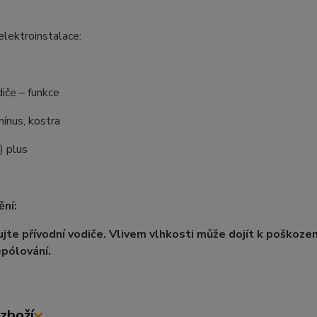
elektroinstalace:
iče – funkce
 mínus, kostra
) plus
ní:
jte přívodní vodiče. Vlivem vlhkosti může dojít k poškození
epólování.
zboží