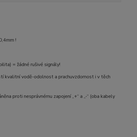
10,4mm !
ta) = žádné rušivé signály!
tí kvalitní vodě-odolnost a prachuvzdornost i v těch
ěna proti nesprávnému zapojení „+“ a „-“ (oba kabely