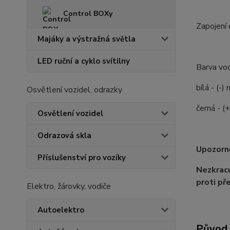
Control BOXy
Zapojení 
Majáky a výstražná světla
LED ruční a cyklo svítilny
Barva vod
bílá - (-)
Osvětlení vozidel, odrazky
černá - (+
Osvětlení vozidel
Odrazová skla
Upozorně
Příslušenství pro vozíky
Nezkracu
proti př
Elektro, žárovky, vodiče
Autoelektro
Původ 