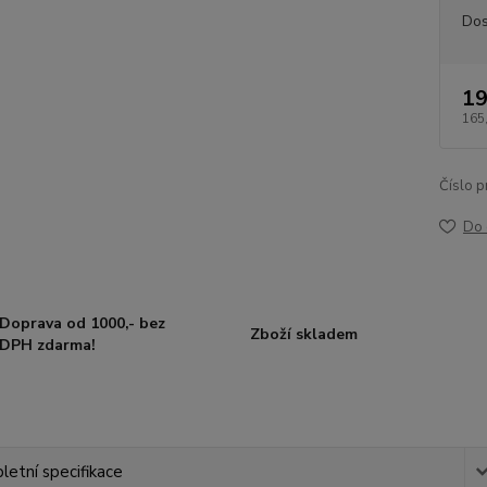
Dos
19
165
Číslo p
Do 
Doprava od 1000,- bez
Zboží skladem
DPH zdarma!
etní specifikace