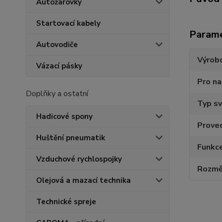
Autožárovky
Startovací kabely
Param
Autovodiče
Výrob
Vázací pásky
Pro na
Doplňky a ostatní
Typ sv
Hadicové spony
Proved
Huštění pneumatik
Funkce
Vzduchové rychlospojky
Rozmě
Olejová a mazací technika
Technické spreje