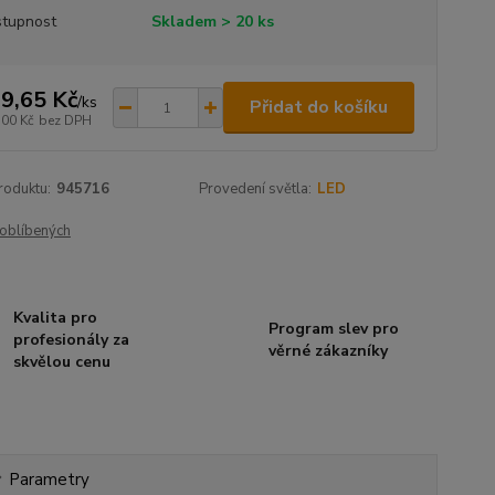
tupnost
Skladem > 20 ks
9,65 Kč
/
ks
Přidat do košíku
,00 Kč
bez DPH
roduktu:
945716
Provedení světla:
LED
oblíbených
Kvalita pro
Program slev pro
profesionály za
věrné zákazníky
skvělou cenu
Parametry