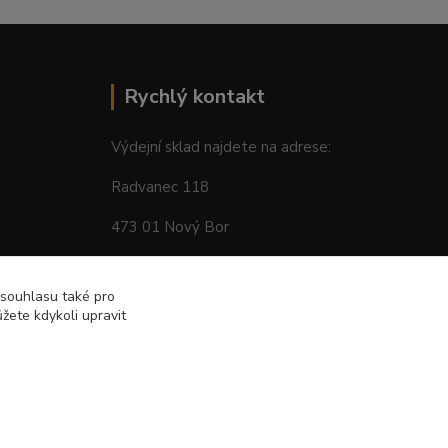
Rychlý kontakt
Výdejní sklad najdete na adrese:
Radvanec 118
473 01 Nový Bor
tel: +420 605 283 713
 souhlasu také pro
žete kdykoli upravit