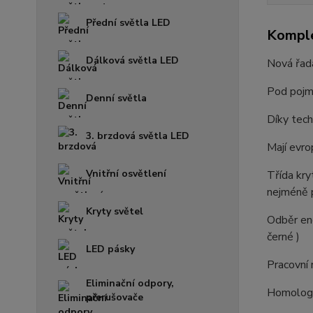
Přední světla LED
Komple
Dálková světla LED
Nová řad
Pod pojme
Denní světla
Díky tech
3. brzdová světla LED
Mají evro
Vnitřní osvětlení
Třída kry
nejméně 
Kryty světel
Odběr ene
černé )
LED pásky
Pracovní
Eliminační odpory,
Homolog
přerušovače