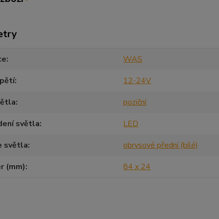
etry
ce
WAS
pětí
12-24V
ětla
poziční
ení světla
LED
 světla
obrysové přední (bílé)
r (mm)
84 x 24