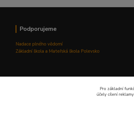
Podporujeme
Nadace plného vědomí
Základní škola a Mateřská škola Polevsko
Pro základní funk
účely cílení reklam