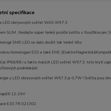
tní specifikace
a LED obrysových světel WAS W97.3
m SLIM , hledejte super tenké poziční světlo s tloušťkou jen 
nologii SMD LED se dalo docílit tak tenké tělo.
pskou homologaci E20 a také EMC (ElektroMagnetickáKompatibili
tí je IP66/68 i u takto malých LED světel W97.3, toto krytí zajis
příznivých podmínkách
rgie u LED obrysových světel W97.3 je 0,7W ! Světla jsou chrán
 napětí 12-24V
ace:E20 7R 021302