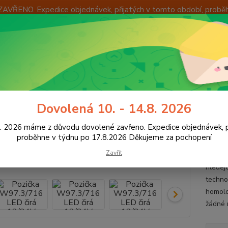
ZAVŘENO. Expedice objednávek, přijatých v tomto období, probě
Í
OKAMŽITÁ VÝMĚNA ZBOŽÍ
INFORMACE
KONTAKTY
+420
Hledat
8:00 -
ED osvětlení vozidel
Obrysová světla LED
Pozička W97.3/716 LED 
Dovolená 10. - 14.8. 2026
čka W97.3/716 LED čirá 12/24V
8. 2026 máme z důvodu dovolené zavřeno. Expedice objednávek, p
proběhne v týdnu po 17.8.2026 Děkujeme za pochopení
Zavřít
Nová ř
hledej
techno
homolo
žádné r