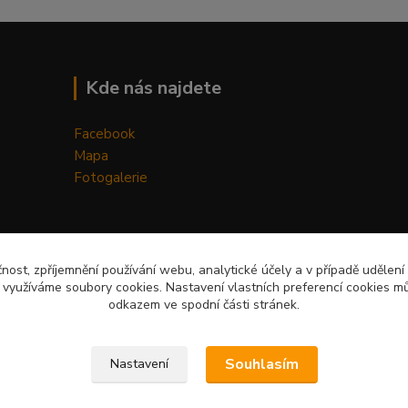
Kde nás najdete
Facebook
Mapa
Fotogalerie
čnost, zpříjemnění používání webu, analytické účely a v případě udělení
y využíváme soubory cookies. Nastavení vlastních preferencí cookies mů
odkazem ve spodní části stránek.
Upravit sběr cookies.
Souhlasím
Nastavení