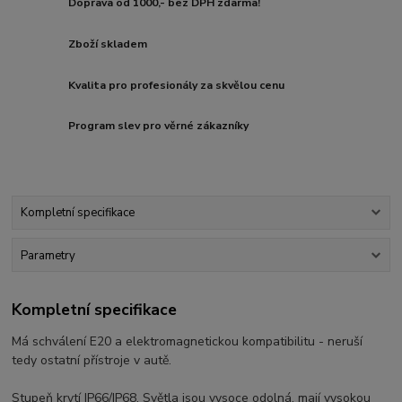
Doprava od 1000,- bez DPH zdarma!
Zboží skladem
Kvalita pro profesionály za skvělou cenu
Program slev pro věrné zákazníky
Kompletní specifikace
Parametry
Kompletní specifikace
Má schválení E20 a elektromagnetickou kompatibilitu - neruší
tedy ostatní přístroje v autě.
Stupeň krytí IP66/IP68. Světla jsou vysoce odolná, mají vysokou