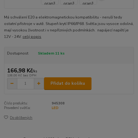
Má schválení E20 a elektromagnetickou kompatibilitu - neruší tedy
ostatní přístroje v autě. Stupeň krytí IP66/IP68. Světla jsou vysoce odolná,
mají vysokou životnost i v nepříznivých podmínkách. napájecí napětí je
12V - 24V.
celý popis
Dostupnost
Skladem 11 ks
166,98 Kč
/
ks
138,00 Kč
bez DPH
Přidat do košíku
Číslo produktu:
945308
Provedení světla:
LED
Do oblíbených