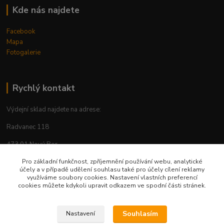
Kde nás najdete
Facebook
Mapa
Fotogalerie
Rychlý kontakt
Výdejní sklad najdete na adrese:
Radvanec 118
473 01 Nový Bor
tel: +420 605 283 713
Pro základní funkčnost, zpříjemnění používání webu, analytické
účely a v případě udělení souhlasu také pro účely cílení reklamy
využíváme soubory cookies. Nastavení vlastních preferencí
cookies můžete kdykoli upravit odkazem ve spodní části stránek.
Upravit sběr cookies.
Souhlasím
Nastavení