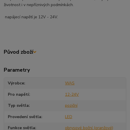
životnost i v nepříznivých podmínkách.
napájecí napětí je 12V - 24V.
Původ zboží
Parametry
Výrobce
WAS
Pro napětí
12-24V
Typ světla
poziční
Provedení světla
LED
Funkce světla
obrysové boční (oranžové)