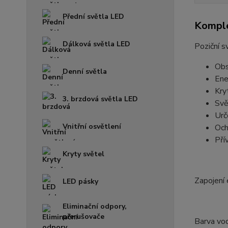
Přední světla LED
Komple
Dálková světla LED
Poziční s
Obs
Denní světla
Ene
Kry
3. brzdová světla LED
Svě
Urč
Vnitřní osvětlení
Och
Pří
Kryty světel
Zapojení 
LED pásky
Eliminační odpory,
přerušovače
Barva vod