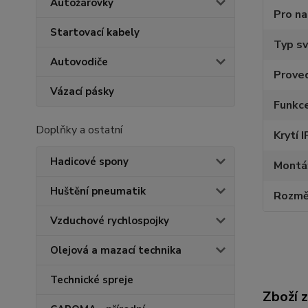
Autožárovky
Pro na
Startovací kabely
Typ sv
Autovodiče
Proved
Vázací pásky
Funkce
Doplňky a ostatní
Krytí I
Hadicové spony
Montáž
Huštění pneumatik
Rozmě
Vzduchové rychlospojky
Olejová a mazací technika
Technické spreje
Zboží 