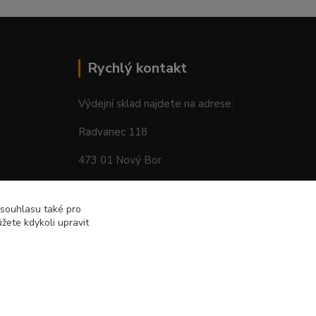
Rychlý kontakt
Výdejní sklad najdete na adrese:
Radvanec 118
473 01 Nový Bor
tel: +420 605 283 713
 souhlasu také pro
žete kdykoli upravit