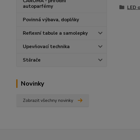
CAROMA - přírodní
autoparfémy
LED o
Povinná výbava, doplňky
Reflexní tabule a samolepky
Upevňovací technika
Stěrače
Novinky
Zobrazit všechny novinky