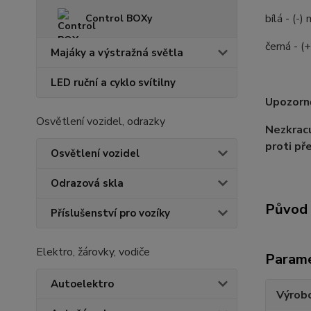
bílá - (-)
Control BOXy
černá - (+
Majáky a výstražná světla
LED ruční a cyklo svítilny
Upozorně
Osvětlení vozidel, odrazky
Nezkracu
proti př
Osvětlení vozidel
Odrazová skla
Původ 
Příslušenství pro vozíky
Elektro, žárovky, vodiče
Param
Autoelektro
Výrob