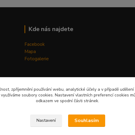
Kde nás najdete
Facebook
Mapa
Fotogalerie
čnost, zpříjemnění používání webu, analytické účely a v případě udělení
y využíváme soubory cookies. Nastavení vlastních preferencí cookies mů
odkazem ve spodní části stránek.
Upravit sběr cookies.
Souhlasím
Nastavení