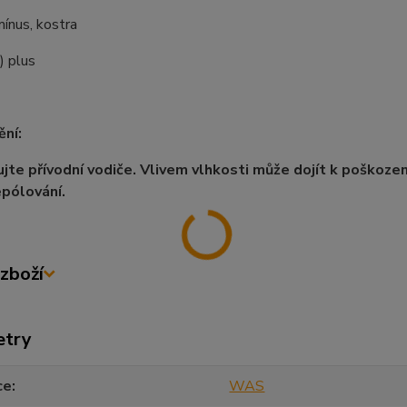
 mínus, kostra
) plus
ní:
jte přívodní vodiče. Vlivem vlhkosti může dojít k poškození
epólování.
zboží
etry
ce
WAS