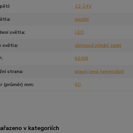
pětí
12-24V
ětla
poziční
ení světla
LED
 světla
obrysové přední, zadní
P
66/68
ní strana
pravá i levá (univerzální)
r (průměr) mm
60
zařazeno v kategoriích