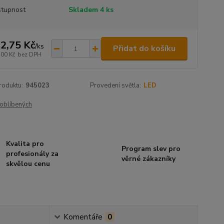
tupnost
Skladem 4 ks
2,75 Kč
/
ks
Přidat do košíku
,00 Kč
bez DPH
roduktu:
945023
Provedení světla:
LED
oblíbených
Kvalita pro
Program slev pro
profesionály za
věrné zákazníky
skvělou cenu
Komentáře
0