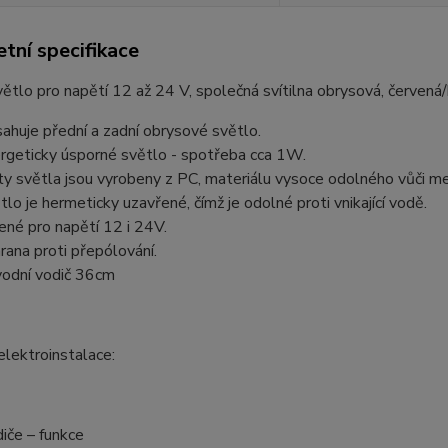
tní specifikace
větlo pro napětí 12 až 24 V, společná svítilna obrysová, červená/
ahuje přední a zadní obrysové světlo.
rgeticky úsporné světlo - spotřeba cca 1W.
ty světla jsou vyrobeny z PC, materiálu vysoce odolného vůči m
tlo je hermeticky uzavřené, čímž je odolné proti vnikající vodě.
ené pro napětí 12 i 24V.
rana proti přepólování.
vodní vodič 36cm
elektroinstalace:
iče – funkce