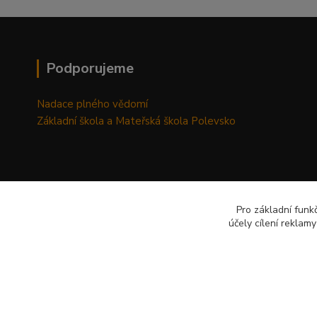
Podporujeme
Nadace plného vědomí
Základní škola a Mateřská škola Polevsko
Pro základní funk
účely cílení reklam