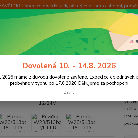
ZAVŘENO. Expedice objednávek, přijatých v tomto období, probě
Í
OKAMŽITÁ VÝMĚNA ZBOŽÍ
INFORMACE
KONTAKTY
+420
Hledat
8:00 -
ED osvětlení vozidel
Obrysová světla "tykadlo" LED
Pozička W23/5
Dovolená 10. - 14.8. 2026
čka W23/513bc P/L LED červená/
8. 2026 máme z důvodu dovolené zavřeno. Expedice objednávek, p
proběhne v týdnu po 17.8.2026 Děkujeme za pochopení
Zavřít
Poziční
červen
světlo
jsou v
poškoze