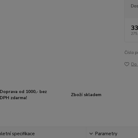
Dos
33
275
Číslo p
Do 
Doprava od 1000,- bez
Zboží skladem
DPH zdarma!
etní specifikace
Parametry