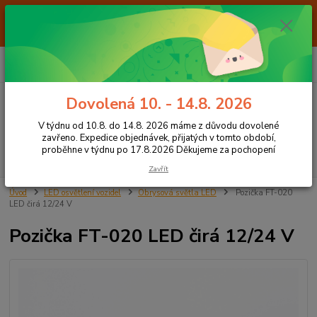
Od 7.8. do 14.8. 2026 máme z důvodu dovolené ZAVŘENO. Expedice
objednávek, přijatých v tomto období, proběhne v týdnu po 17.8.2026
Děkujeme za pochopení
0
ks
+420 605 283 713
CZK
za
0,00 Kč
8:00 - 15:00
Dovolená 10. - 14.8. 2026
Menu
V týdnu od 10.8. do 14.8. 2026 máme z důvodu dovolené
zavřeno. Expedice objednávek, přijatých v tomto období,
proběhne v týdnu po 17.8.2026 Děkujeme za pochopení
Hledat
Zavřít
Úvod
LED osvětlení vozidel
Obrysová světla LED
Pozička FT-020
LED čirá 12/24 V
Pozička FT-020 LED čirá 12/24 V