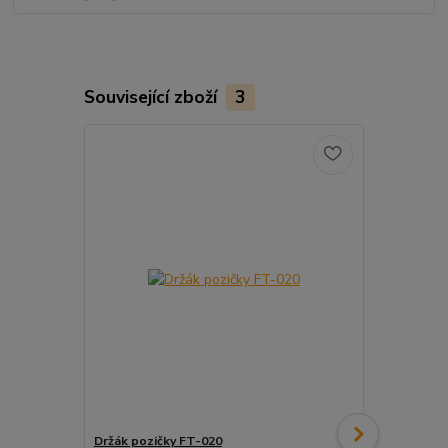
Související zboží
3
Držák pozičky FT-020
Pozička FT-