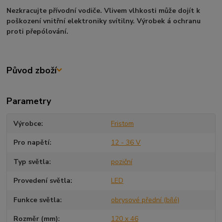
Nezkracujte přívodní vodiče. Vlivem vlhkosti může dojít k
poškození vnitřní elektroniky svítilny. Výrobek á ochranu
proti přepólování.
Původ zboží
Parametry
Výrobce
Fristom
Pro napětí
12 - 36 V
Typ světla
poziční
Provedení světla
LED
Funkce světla
obrysové přední (bílé)
Rozměr (mm)
120 x 46