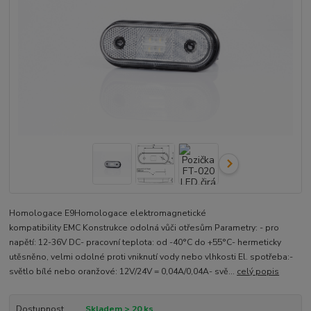
Homologace E9Homologace elektromagnetické
kompatibility EMC Konstrukce odolná vůči otřesům Parametry: - pro
napětí: 12-36V DC- pracovní teplota: od -40°C do +55°C- hermeticky
utěsněno, velmi odolné proti vniknutí vody nebo vlhkosti El. spotřeba:-
světlo bílé nebo oranžové: 12V/24V = 0,04A/0,04A- svě...
celý popis
Dostupnost
Skladem > 20 ks