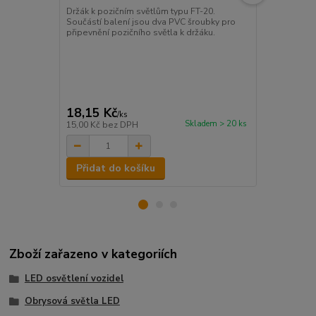
Držák k pozičním světlům typu FT-20.
Homologac
Součástí balení jsou dva PVC šroubky pro
elektromagn
připevnění pozičního světla k držáku.
kompatibilit
otřesům Para
pracovní tep
hermeticky u
vniknutí vody
světlo bílé 
0,04A/0,04A- 
18,15 Kč
166,98 K
/
ks
Skladem > 20 ks
15,00 Kč
bez DPH
138,00 Kč
be
Přidat do košíku
Přidat d
Zboží zařazeno v kategoriích
LED osvětlení vozidel
Obrysová světla LED