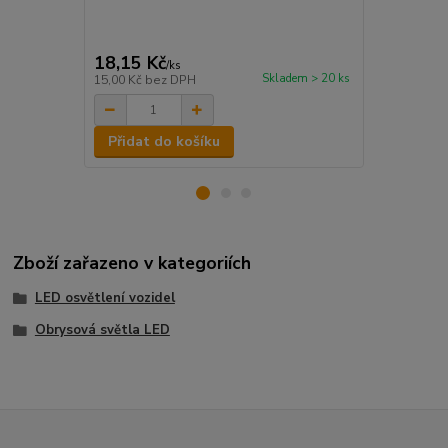
otřesům Para
pracovní tep
hermeticky u
18,15 Kč
134,31 K
/
ks
Skladem > 20 ks
15,00 Kč
bez DPH
111,00 Kč
be
Přidat do košíku
Přidat d
Zboží zařazeno v kategoriích
LED osvětlení vozidel
Obrysová světla LED