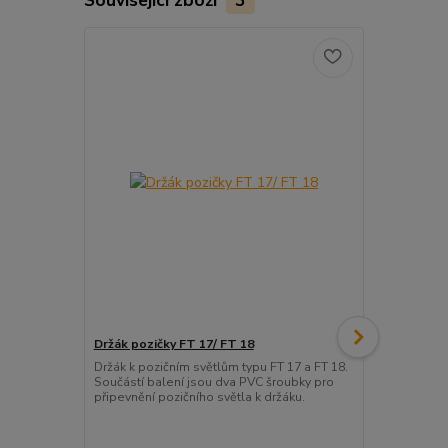
TOP produkt
Držák pozičky FT 17/ FT 18
Pozička FT-
Držák k pozičním světlům typu FT 17 a FT 18.
V provedení
Součástí balení jsou dva PVC šroubky pro
dokoupit drž
připevnění pozičního světla k držáku.
strany návěs
Homologac
elektromagn
kompatibilit