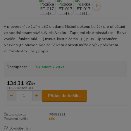
V provedení se čtyřmi LED diodami. Možné dokoupit držák pro přidělání
ze spodní strany návěsu/vleku/vozíku. Zapojení elektroinstalace: Barva
vodiče – funkce bílá - (-) mínus, kostra černá - (+) plus Upozornění:
Nezkracujte přívodní vodiče. Vlivem vlhkosti může dojít k poškození
vnitřní elektro...
celý popis
Dostupnost
Skladem > 20 ks
134,31 Kč
/
ks
111,00 Kč
bez DPH
Přidat do košíku
Číslo produktu:
70652221
Provedení světla:
LED
Do oblíbených