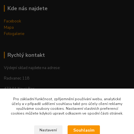
Kde nás najdete
Facebook
Mapa
Fotogalerie
Rychlý kontakt
Výdejní sklad najdete na adrese:
Radvanec 118
473 01 Nový Bor
Pro základní funkčnost, zpříjemnění používání webu, analytické
tel: +420 605 283 713
účely a v případě udělení souhlasu také pro účely cílení reklamy
využíváme soubory cookies. Nastavení vlastních preferencí
cookies můžete kdykoli upravit odkazem ve spodní části stránek.
Upravit sběr cookies.
Souhlasím
Nastavení