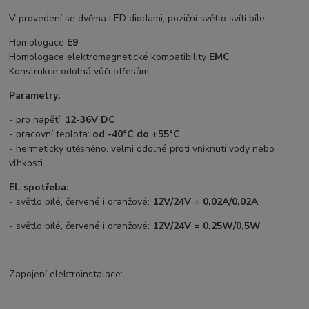
V provedení se dvěma LED diodami, poziční světlo svítí bíle.
Homologace
E9
Homologace elektromagnetické kompatibility
EMC
Konstrukce odolná vůči otřesům
Parametry:
- pro napětí:
12-36V DC
- pracovní teplota:
od -40°C do +55°C
- hermeticky utěsněno, velmi odolné proti vniknutí vody nebo
vlhkosti
El. spotřeba:
- světlo bílé, červené i oranžové:
12V/24V = 0,02A/0,02A
- světlo bílé, červené i oranžové:
12V/24V = 0,25W/0,5W
Zapojení elektroinstalace: