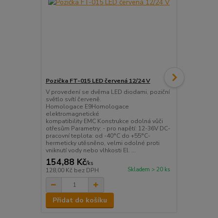
Pozička FT-015 LED červená 12/24 V
Pozička FT-
V provedení se dvěma LED diodami, poziční
V provedení
světlo svítí červeně.
světlo svítí 
Homologace E9Homologace
Homologac
elektromagnetické
elektromagn
kompatibility EMC Konstrukce odolná vůči
kompatibilit
otřesům Parametry: - pro napětí: 12-36V DC-
otřesům Para
pracovní teplota: od -40°C do +55°C-
pracovní tep
hermeticky utěsněno, velmi odolné proti
hermeticky u
vniknutí vody nebo vlhkosti El. ...
vniknutí vody
154,88 Kč
154,88 K
/
ks
Skladem > 20 ks
128,00 Kč
bez DPH
128,00 Kč
be
Přidat do košíku
Přidat d