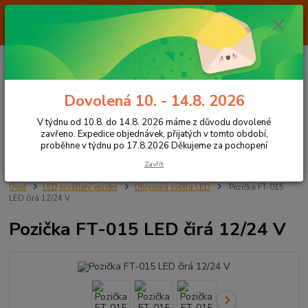
Od 7.8. do 14.8. 2026 máme z důvodu dovolené ZAVŘENO. Expedice
objednávek, přijatých v tomto období, proběhne v týdnu po 17.8.2026
Děkujeme za pochopení
0
ks
+420 605 283 713
CZK
za
0,00 Kč
8:00 - 15:00
Dovolená 10. - 14.8. 2026
Menu
V týdnu od 10.8. do 14.8. 2026 máme z důvodu dovolené
zavřeno. Expedice objednávek, přijatých v tomto období,
proběhne v týdnu po 17.8.2026 Děkujeme za pochopení
Hledat
Zavřít
Úvod
LED osvětlení vozidel
Obrysová světla LED
Pozička FT-015
LED čirá 12/24 V
Pozička FT-015 LED čirá 12/24 V