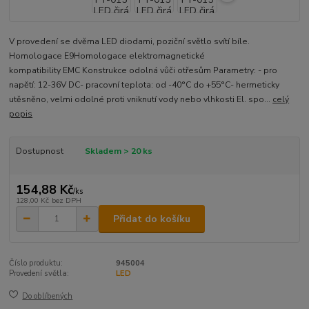
V provedení se dvěma LED diodami, poziční světlo svítí bíle.
Homologace E9Homologace elektromagnetické
kompatibility EMC Konstrukce odolná vůči otřesům Parametry: - pro
napětí: 12-36V DC- pracovní teplota: od -40°C do +55°C- hermeticky
utěsněno, velmi odolné proti vniknutí vody nebo vlhkosti El. spo...
celý
popis
Dostupnost
Skladem > 20 ks
154,88 Kč
/
ks
128,00 Kč
bez DPH
Přidat do košíku
Číslo produktu:
945004
Provedení světla:
LED
Do oblíbených