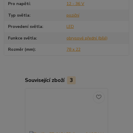
Pro napětí
12 - 36 V
Typ světla
poziční
Provedení světla
LED
Funkce světla
obrysové přední (bílé)
Rozměr (mm)
78 x 22
Související zboží
3