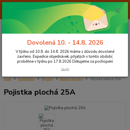
Od 7.8. do 14.8. 2026 máme z důvodu dovolené ZAVŘENO. Expedice
objednávek, přijatých v tomto období, proběhne v týdnu po 17.8.2026
Děkujeme za pochopení
0
ks
+420 605 283 713
CZK
za
0,00 Kč
8:00 - 15:00
Dovolená 10. - 14.8. 2026
Menu
V týdnu od 10.8. do 14.8. 2026 máme z důvodu dovolené
zavřeno. Expedice objednávek, přijatých v tomto období,
proběhne v týdnu po 17.8.2026 Děkujeme za pochopení
Hledat
Zavřít
Úvod
Autoelektro
Pojistky
Nožové pojistky
Pojistka plochá 25A
Pojistka plochá 25A