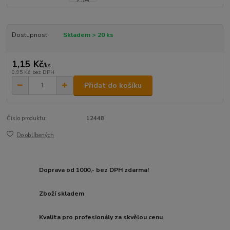
Dostupnost
Skladem > 20 ks
1,15 Kč
/
ks
0,95 Kč
bez DPH
Přidat do košíku
Číslo produktu:
12448
Do oblíbených
Doprava od 1000,- bez DPH zdarma!
Zboží skladem
Kvalita pro profesionály za skvělou cenu