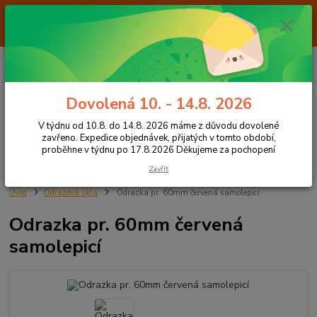
Od 7.8. do 14.8. 2026 máme z důvodu dovolené ZAVŘENO. Expedice
objednávek, přijatých v tomto období, proběhne v týdnu po 17.8.2026
Děkujeme za pochopení
0
ks
+420 605 283 713
CZK
za
0,00 Kč
8:00 - 15:00
Dovolená 10. - 14.8. 2026
Menu
V týdnu od 10.8. do 14.8. 2026 máme z důvodu dovolené
zavřeno. Expedice objednávek, přijatých v tomto období,
proběhne v týdnu po 17.8.2026 Děkujeme za pochopení
Hledat
Zavřít
Úvod
Odrazová skla
Odrazka pr. 60mm červená samolepicí
Odrazka pr. 60mm červená
samolepicí