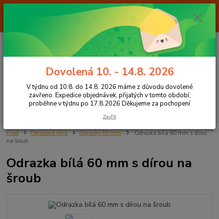
Od 7.8. do 14.8. 2026 máme z důvodu dovolené ZAVŘENO. Expedice
objednávek, přijatých v tomto období, proběhne v týdnu po 17.8.2026
Děkujeme za pochopení
0
ks
+420 605 283 713
CZK
za
0,00 Kč
8:00 - 15:00
Dovolená 10. - 14.8. 2026
Menu
V týdnu od 10.8. do 14.8. 2026 máme z důvodu dovolené
zavřeno. Expedice objednávek, přijatých v tomto období,
proběhne v týdnu po 17.8.2026 Děkujeme za pochopení
Hledat
Zavřít
Úvod
Odrazová skla
Odrazky 60 mm
Odrazka bílá 60 mm s dírou
na šroub
Odrazka bílá 60 mm s dírou na
šroub