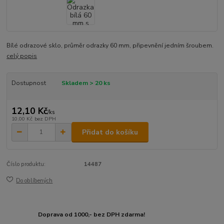
Bílé odrazové sklo, průměr odrazky 60 mm, připevnění jedním šroubem.
celý popis
Dostupnost
Skladem > 20 ks
12,10 Kč
/
ks
10,00 Kč
bez DPH
Přidat do košíku
Číslo produktu:
14487
Do oblíbených
Doprava od 1000,- bez DPH zdarma!