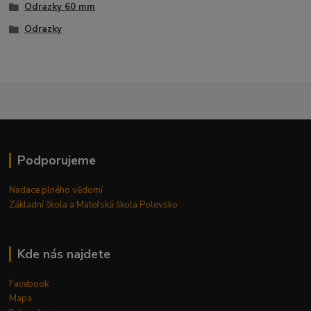
Odrazky 60 mm
Odrazky
Podporujeme
Nadace plného vědomí
Základní škola a Mateřská škola Polevsko
Kde nás najdete
Facebook
Mapa