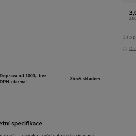
3,
2,50
Číslo p
Do 
Doprava od 1000,- bez
Zboží skladem
DPH zdarma!
tní specifikace
materiál: objímka - měď galvanicky cínovaná