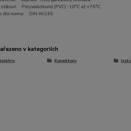
 stálost: Polyvinilchlorid (PVC) -10°C až +75°C
o dle normy: DIN 46245
zařazeno v kategoriích
elektro
Konektory
Izol