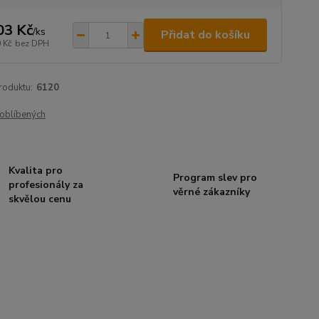
03 Kč
/
ks
Přidat do košíku
 Kč
bez DPH
roduktu:
6120
oblíbených
Kvalita pro
Program slev pro
profesionály za
věrné zákazníky
skvělou cenu