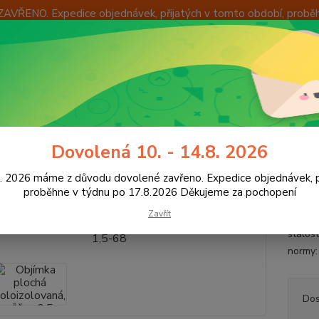
ZAVŘENO. Expedice objednávek, přijatých v tomto období, probě
Í
OKAMŽITÁ VÝMĚNA ZBOŽÍ
INFORMACE
KONTAKTY
+420
Hledat
8:00 -
utoelektro
Konektory
Izolované konektory
Objímka plochá polo
Dovolená 10. - 14.8. 2026
mka plochá poloizolovaná, průř
8. 2026 máme z důvodu dovolené zavřeno. Expedice objednávek, p
proběhne v týdnu po 17.8.2026 Děkujeme za pochopení
Zavřít
Použit
stálos
normy
Dos