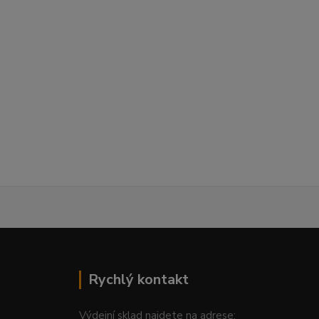
Rychlý kontakt
Výdejní sklad najdete na adrese: