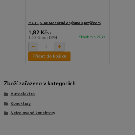
MOJ 1,5-68 Mosazná objímka s jazýčkem
1,82 Kč
/
ks
Skladem > 20 ks
1,50 Kč
bez DPH
Přidat do košíku
Zboží zařazeno v kategoriích
Autoelektro
Konektory
Neizolované konektory