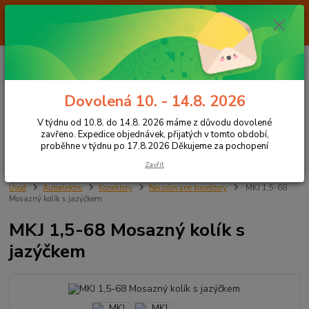
Od 7.8. do 14.8. 2026 máme z důvodu dovolené ZAVŘENO. Expedice
objednávek, přijatých v tomto období, proběhne v týdnu po 17.8.2026
Děkujeme za pochopení
0
ks
+420 605 283 713
CZK
za
0,00 Kč
8:00 - 15:00
Dovolená 10. - 14.8. 2026
Menu
V týdnu od 10.8. do 14.8. 2026 máme z důvodu dovolené
zavřeno. Expedice objednávek, přijatých v tomto období,
proběhne v týdnu po 17.8.2026 Děkujeme za pochopení
Hledat
Zavřít
Úvod
Autoelektro
Konektory
Neizolované konektory
MKJ 1,5-68
Mosazný kolík s jazýčkem
MKJ 1,5-68 Mosazný kolík s
jazýčkem