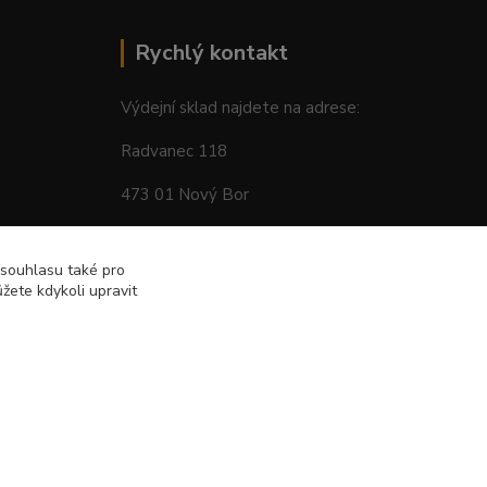
Rychlý kontakt
Výdejní sklad najdete na adrese:
Radvanec 118
473 01 Nový Bor
tel: +420 605 283 713
 souhlasu také pro
žete kdykoli upravit
Vytvořeno na
Eshop-rychle.cz