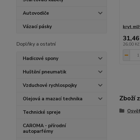
Autovodiče
Vázací pásky
kryt ml
31,46
Doplňky a ostatní
26,00 K
Hadicové spony
Huštění pneumatik
Vzduchové rychlospojky
Zboží 
Olejová a mazací technika
Osvět
Technické spreje
CAROMA - přírodní
autoparfémy