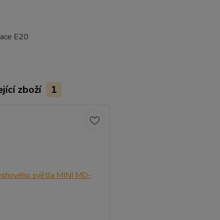
ace E20
jící zboží
1