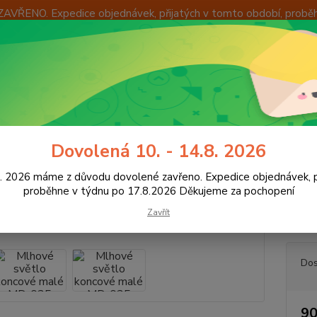
ZAVŘENO. Expedice objednávek, přijatých v tomto období, probě
Í
OKAMŽITÁ VÝMĚNA ZBOŽÍ
INFORMACE
KONTAKTY
+420
Hledat
8:00 -
světlení vozidel
Mlhové světlo koncové malé MD-035
Dovolená 10. - 14.8. 2026
vé světlo koncové malé MD-03
8. 2026 máme z důvodu dovolené zavřeno. Expedice objednávek, p
proběhne v týdnu po 17.8.2026 Děkujeme za pochopení
Zavřít
zadní 
Dos
90