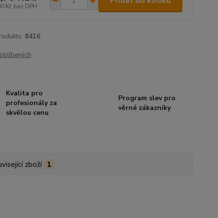
Přidat do košíku
00 Kč
bez DPH
roduktu:
8416
oblíbených
Kvalita pro
Program slev pro
profesionály za
věrné zákazníky
skvělou cenu
visející zboží
1