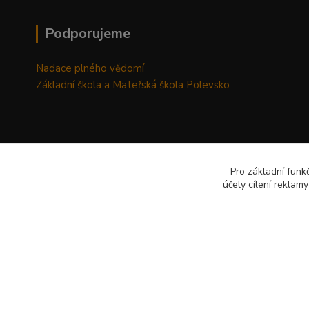
Podporujeme
Nadace plného vědomí
Základní škola a Mateřská škola Polevsko
Pro základní funk
účely cílení reklam
© 2026 Vytvořil AP-Šafránek CZ www.ap-safranek.cz