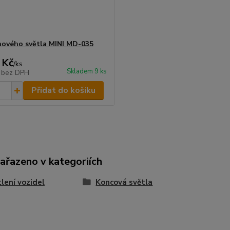
hového světla MINI MD-035
 Kč
/
ks
Skladem 9 ks
č
bez DPH
Přidat do košíku
zařazeno v kategoriích
lení vozidel
Koncová světla