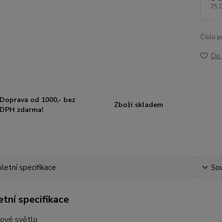
75,
Číslo p
Do 
Doprava od 1000,- bez
Zboží skladem
DPH zdarma!
etní specifikace
Sou
tní specifikace
hové světlo