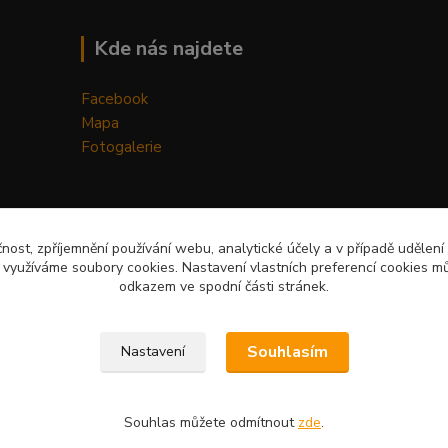
Kde nás najdete
Facebook
Mapa
Fotogalerie
čnost, zpříjemnění používání webu, analytické účely a v případě udělení
y využíváme soubory cookies. Nastavení vlastních preferencí cookies mů
odkazem ve spodní části stránek.
Upravit sběr cookies.
Souhlasím
Nastavení
Souhlas můžete odmítnout
zde
.