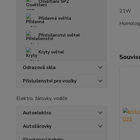
Osvětlení SPZ
21W
Přídavná světla
Homolog
Příslušenství světel
Kryty světel
Souvise
Odrazová skla
Příslušenství pro vozíky
Elektro, žárovky, vodiče
Autoelektro
Autožárovky
Startovací kabely