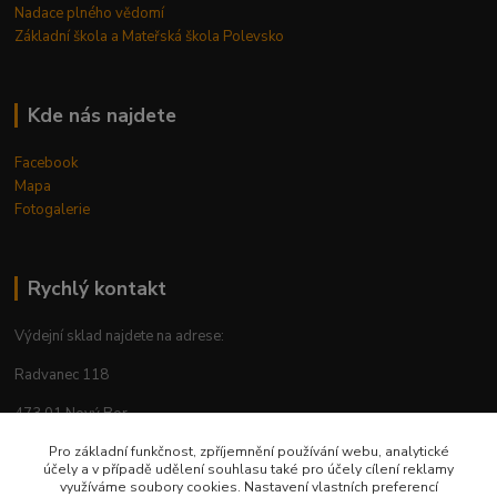
Nadace plného vědomí
Základní škola a Mateřská škola Polevsko
Kde nás najdete
Facebook
Mapa
Fotogalerie
Rychlý kontakt
Výdejní sklad najdete na adrese:
Radvanec 118
473 01 Nový Bor
tel: +420 605 283 713
Pro základní funkčnost, zpříjemnění používání webu, analytické
účely a v případě udělení souhlasu také pro účely cílení reklamy
využíváme soubory cookies. Nastavení vlastních preferencí