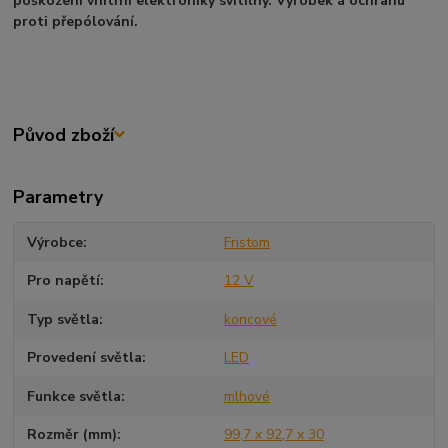
poškození vnitřní elektroniky svítilny. Výrobek á ochranu
proti přepólování.
Původ zboží
Parametry
Výrobce
Fristom
Pro napětí
12 V
Typ světla
koncové
Provedení světla
LED
Funkce světla
mlhové
Rozměr (mm)
99,7 x 92,7 x 30