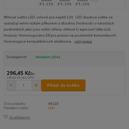
Mlhové světlo LED, určené pro napětí 12V. LED diodová světla se
vyznačují velmi nízkým příkonem a dlouhou životností i v náročných
podmínkách jako jsou velké otřesy, vlhkost či agresivní látky (sůl,
hnojiva). Homologováno E9 pro provoz na pozemních komunikacích.
Homologace kompatibilnosti elektroma...
celý popis
Dostupnost
Skladem 20 ks
296,45 Kč
/
ks
245,00 Kč
bez DPH
Přidat do košíku
Číslo produktu:
65223
Provedení světla:
LED
Do oblíbených