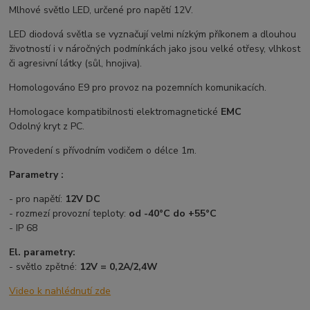
Mlhové světlo LED, určené pro napětí 12V.
LED diodová světla se vyznačují velmi nízkým příkonem a dlouhou
životností i v náročných podmínkách jako jsou velké otřesy, vlhkost
či agresivní látky (sůl, hnojiva).
Homologováno E9 pro provoz na pozemních komunikacích.
Homologace kompatibilnosti elektromagnetické
EMC
Odolný kryt z PC.
Provedení s přívodním vodičem o délce 1m.
Parametry :
- pro napětí:
12V DC
- rozmezí provozní teploty:
od -40°C do +55°C
- IP 68
El. parametry:
- světlo zpětné:
12V = 0,2A/2,4W
Video k nahlédnutí zde