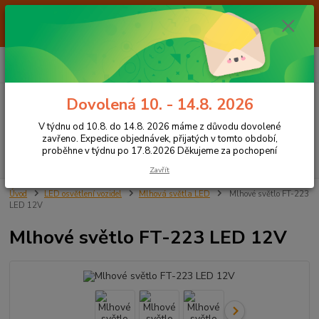
Od 7.8. do 14.8. 2026 máme z důvodu dovolené ZAVŘENO. Expedice
objednávek, přijatých v tomto období, proběhne v týdnu po 17.8.2026
Děkujeme za pochopení
0
ks
+420 605 283 713
CZK
za
0,00 Kč
8:00 - 15:00
Dovolená 10. - 14.8. 2026
Menu
V týdnu od 10.8. do 14.8. 2026 máme z důvodu dovolené
zavřeno. Expedice objednávek, přijatých v tomto období,
proběhne v týdnu po 17.8.2026 Děkujeme za pochopení
Hledat
Zavřít
Úvod
LED osvětlení vozidel
Mlhová světla LED
Mlhové světlo FT-223
LED 12V
Mlhové světlo FT-223 LED 12V