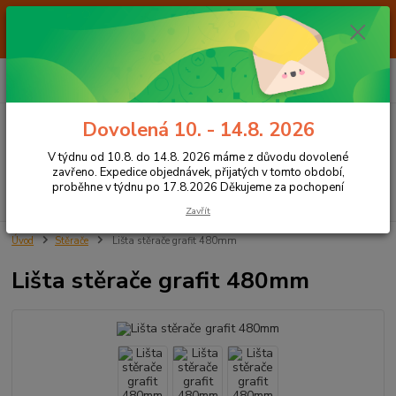
Od 7.8. do 14.8. 2026 máme z důvodu dovolené ZAVŘENO. Expedice
objednávek, přijatých v tomto období, proběhne v týdnu po 17.8.2026
Děkujeme za pochopení
0
ks
+420 605 283 713
CZK
za
0,00 Kč
8:00 - 15:00
Dovolená 10. - 14.8. 2026
Menu
V týdnu od 10.8. do 14.8. 2026 máme z důvodu dovolené
zavřeno. Expedice objednávek, přijatých v tomto období,
proběhne v týdnu po 17.8.2026 Děkujeme za pochopení
Hledat
Zavřít
Úvod
Stěrače
Lišta stěrače grafit 480mm
Lišta stěrače grafit 480mm