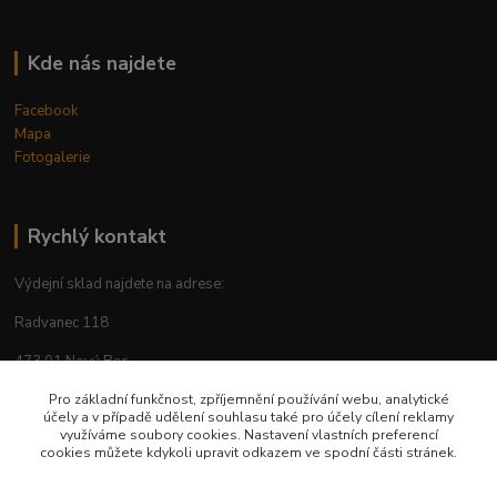
Kde nás najdete
Facebook
Mapa
Fotogalerie
Rychlý kontakt
Výdejní sklad najdete na adrese:
Radvanec 118
473 01 Nový Bor
tel: +420 605 283 713
Pro základní funkčnost, zpříjemnění používání webu, analytické
účely a v případě udělení souhlasu také pro účely cílení reklamy
využíváme soubory cookies. Nastavení vlastních preferencí
cookies můžete kdykoli upravit odkazem ve spodní části stránek.