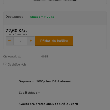
Dostupnost
Skladem > 20 ks
72,60 Kč
/
ks
60,00 Kč
bez DPH
Přidat do košíku
Číslo produktu:
4095
Do oblíbených
Doprava od 1000,- bez DPH zdarma!
Zboží skladem
Kvalita pro profesionály za skvělou cenu