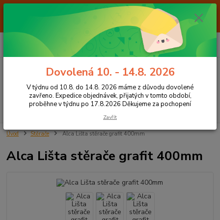
Od 7.8. do 14.8. 2026 máme z důvodu dovolené ZAVŘENO. Expedice
objednávek, přijatých v tomto období, proběhne v týdnu po 17.8.2026
Děkujeme za pochopení
0
ks
+420 605 283 713
CZK
za
0,00 Kč
8:00 - 15:00
Dovolená 10. - 14.8. 2026
Menu
V týdnu od 10.8. do 14.8. 2026 máme z důvodu dovolené
zavřeno. Expedice objednávek, přijatých v tomto období,
proběhne v týdnu po 17.8.2026 Děkujeme za pochopení
Hledat
Zavřít
Úvod
Stěrače
Alca Lišta stěrače grafit 400mm
Alca Lišta stěrače grafit 400mm