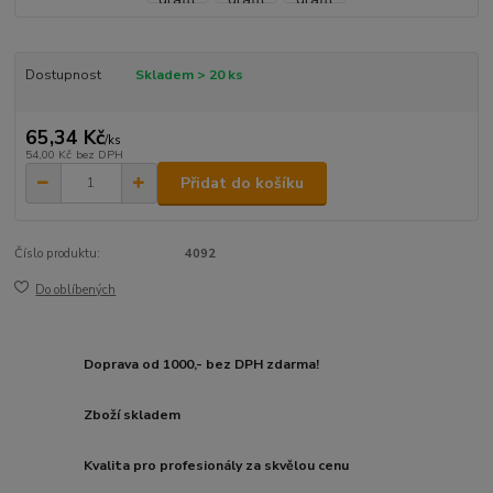
Dostupnost
Skladem > 20 ks
65,34 Kč
/
ks
54,00 Kč
bez DPH
Přidat do košíku
Číslo produktu:
4092
Do oblíbených
Doprava od 1000,- bez DPH zdarma!
Zboží skladem
Kvalita pro profesionály za skvělou cenu