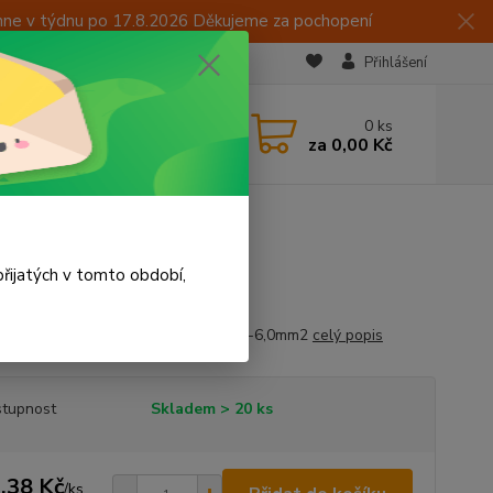
hne v týdnu po 17.8.2026 Děkujeme za pochopení
Přihlášení
CZK
 605 283 713
0
ks
za
0,00 Kč
 15:00
řijatých v tomto období,
cí spojka se smršťovací bužírkou 4,0-6,0mm2
celý popis
tupnost
Skladem > 20 ks
,38 Kč
/
ks