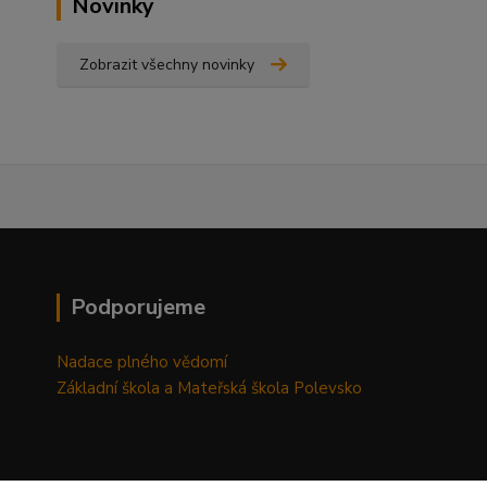
Novinky
Zobrazit všechny novinky
Podporujeme
Nadace plného vědomí
Základní škola a Mateřská škola Polevsko