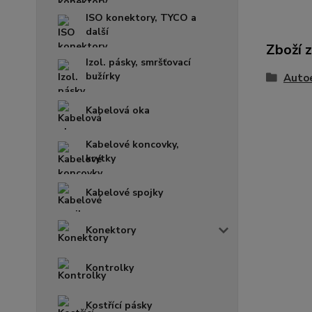
ISO konektory, TYCO a
další
Zboží 
Izol. pásky, smršťovací
bužírky
Auto
Kabelová oka
Kabelové koncovky,
krytky
Kabelové spojky
Konektory
Kontrolky
Kostřící pásky