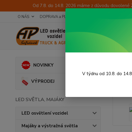
Od 7.8. do 14.8. 2026 máme z důvodu dovolené 
O NÁS
DOPRAVA a PLATBA
TECHNICKÉ PORADENSTV
Úvod
A
NOVINKY
Leto
V týdnu od 10.8. do 14.
VÝPRODEJ
LED SVĚTLA, MAJÁKY
LED osvětlení vozidel
Majáky a výstražná světla