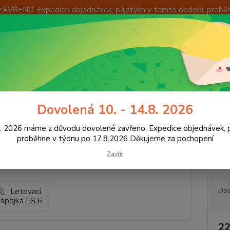
ZAVŘENO. Expedice objednávek, přijatých v tomto období, probě
Í
OKAMŽITÁ VÝMĚNA ZBOŽÍ
INFORMACE
KONTAKTY
+420
Hledat
8:00 -
utoelektro
Letovací spojka LS 6
Dovolená 10. - 14.8. 2026
vací spojka LS 6
8. 2026 máme z důvodu dovolené zavřeno. Expedice objednávek, p
proběhne v týdnu po 17.8.2026 Děkujeme za pochopení
Zavřít
Letova
Dos
22