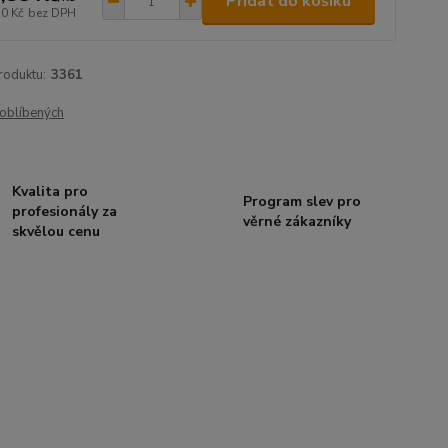
Přidat do košíku
50 Kč
bez DPH
roduktu:
3361
oblíbených
Kvalita pro
Program slev pro
profesionály za
věrné zákazníky
skvělou cenu