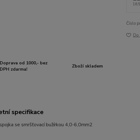
18,
Číslo p
Do 
Doprava od 1000,- bez
Zboží skladem
DPH zdarma!
tní specifikace
 spojka se smršťovací bužírkou 4,0-6,0mm2