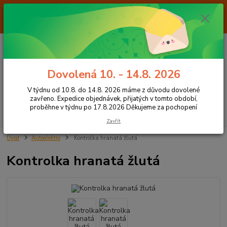
Od 7.8. do 14.8. 2026 máme z důvodu dovolené ZAVŘENO. Expedice
objednávek, přijatých v tomto období, proběhne v týdnu po 17.8.2026
Děkujeme za pochopení
0
ks
+420 605 283 713
CZK
za
0,00 Kč
8:00 - 15:00
Dovolená 10. - 14.8. 2026
Menu
V týdnu od 10.8. do 14.8. 2026 máme z důvodu dovolené
zavřeno. Expedice objednávek, přijatých v tomto období,
proběhne v týdnu po 17.8.2026 Děkujeme za pochopení
Hledat
Zavřít
Úvod
Autoelektro
Kontrolka hranatá žlutá
Kontrolka hranatá žlutá