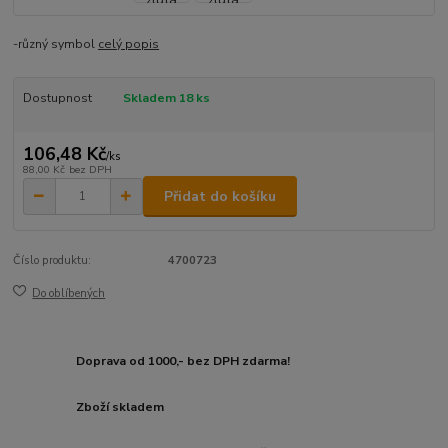
-různý symbol
celý popis
Dostupnost
Skladem 18 ks
106,48 Kč
/
ks
88,00 Kč
bez DPH
Přidat do košíku
Číslo produktu:
4700723
Do oblíbených
Doprava od 1000,- bez DPH zdarma!
Zboží skladem