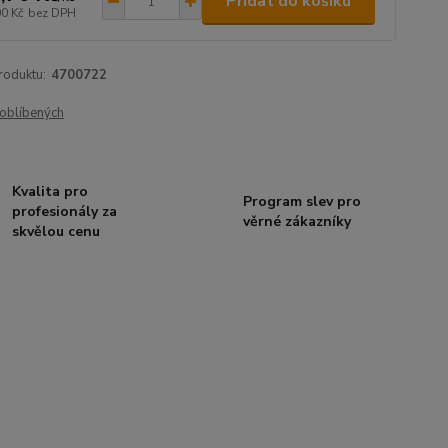
Přidat do košíku
00 Kč
bez DPH
roduktu:
4700722
oblíbených
Kvalita pro
Program slev pro
profesionály za
věrné zákazníky
skvělou cenu