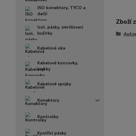
ISO konektory, TYCO a
další
Zboží 
Izol. pásky, smršťovací
bužírky
Auto
Kabelová oka
Kabelové koncovky,
krytky
Kabelové spojky
Konektory
Kontrolky
Kostřící pásky