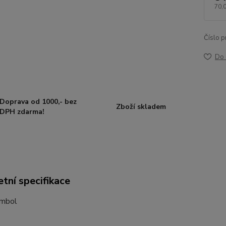
70,
Číslo p
Do 
Doprava od 1000,- bez
Zboží skladem
DPH zdarma!
tní specifikace
ymbol