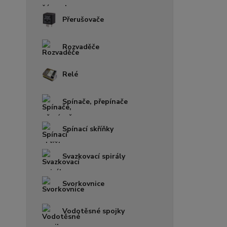
Přerušovače
Rozvaděče
Relé
Spínače, přepínače
Spínací skříňky
Svazkovací spirály
Svorkovnice
Vodotěsné spojky