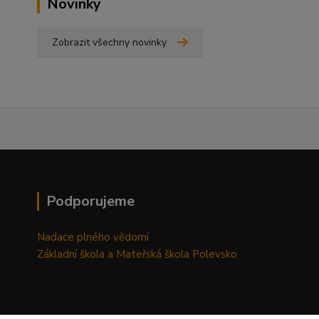
Novinky
Zobrazit všechny novinky
Podporujeme
Nadace plného vědomí
Základní škola a Mateřská škola Polevsko