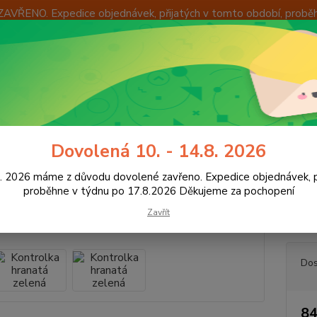
ZAVŘENO. Expedice objednávek, přijatých v tomto období, probě
Í
OKAMŽITÁ VÝMĚNA ZBOŽÍ
INFORMACE
KONTAKTY
+420
Hledat
8:00 -
utoelektro
Kontrolka hranatá zelená
Dovolená 10. - 14.8. 2026
rolka hranatá zelená
8. 2026 máme z důvodu dovolené zavřeno. Expedice objednávek, p
proběhne v týdnu po 17.8.2026 Děkujeme za pochopení
Zavřít
-různý
Dos
84