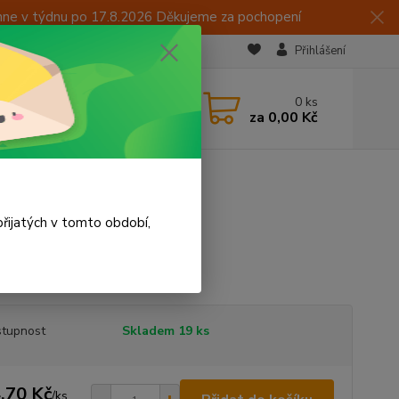
hne v týdnu po 17.8.2026 Děkujeme za pochopení
Přihlášení
CZK
 605 283 713
0
ks
za
0,00 Kč
 15:00
řijatých v tomto období,
 symbol
celý popis
tupnost
Skladem 19 ks
,70 Kč
/
ks