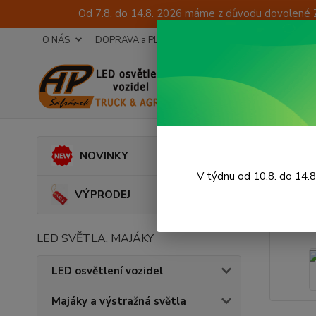
Od 7.8. do 14.8. 2026 máme z důvodu dovolené 
O NÁS
DOPRAVA a PLATBA
TECHNICKÉ PORADENSTV
Úvod
A
NOVINKY
Kont
V týdnu od 10.8. do 14.
VÝPRODEJ
LED SVĚTLA, MAJÁKY
LED osvětlení vozidel
Majáky a výstražná světla